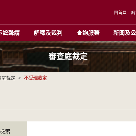
回首頁
網
訴訟聲請
解釋及裁判
查詢服務
新聞及
審查庭裁定
查庭裁定
>
不受理裁定
字檢索