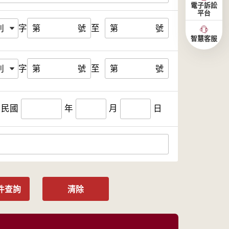
電子訴訟
平台
字
至
第
號
第
號
智慧客服
字
至
第
號
第
號
民國
年
月
日
件查詢
清除