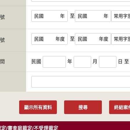
至
民國
年
民國
年
字號
至
民國
年度
民國
年度
案號
期間
民國
年
月
日
至
人
顯示所有資料
搜尋
終結案
定/審查庭裁定/不受理裁定