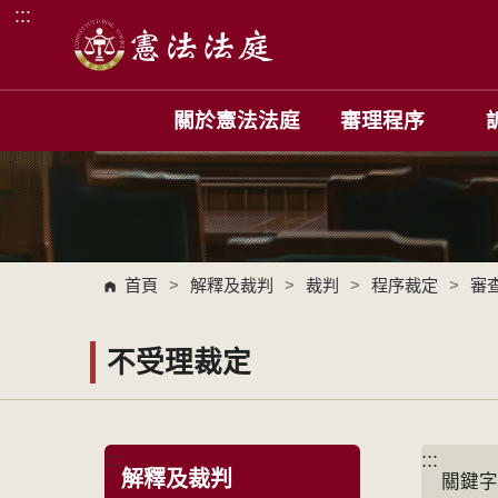
:::
跳到主要內容區塊
關於憲法法庭
審理程序
首頁
>
解釋及裁判
>
裁判
>
程序裁定
>
審
不受理裁定
:::
:::
解釋及裁判
關鍵