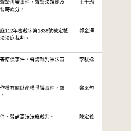
聲請再審事件，聲請法規範及
王千瑜
暫時處分。
112年審裁字第1836號裁定牴
郭金澤
法法庭裁判。
害賠償事件，聲請裁判憲法審
李駿逸
作權有關財產權爭議事件，聲
鄭采勻
。
件，聲請憲法法庭裁判。
陳定義