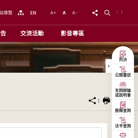
站導覽
公告
交流活動
影音專區
判決
公開書狀
言詞辯論
或說明會
進階查詢
法令查詢