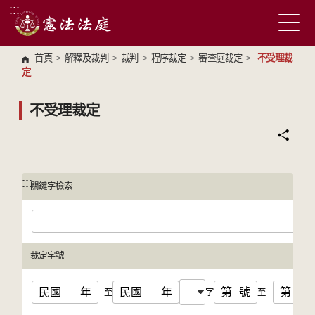
:::
跳到主要內容區塊
首頁
>
解釋及裁判
>
裁判
>
程序裁定
>
審查庭裁定
>
不受理裁
定
不受理裁定
:::
:::
關鍵字檢索
裁定字號
民國
年
民國
年
第
號
第
號
至
字
至