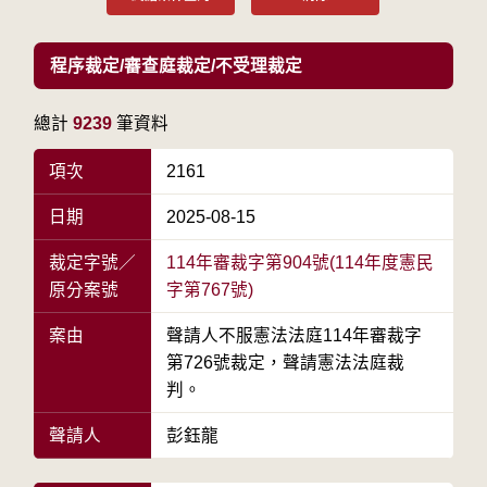
程序裁定/審查庭裁定/不受理裁定
總計
9239
筆資料
項次
2161
日期
2025-08-15
裁定字號／
114年審裁字第904號(114年度憲民
原分案號
字第767號)
案由
聲請人不服憲法法庭114年審裁字
第726號裁定，聲請憲法法庭裁
判。
聲請人
彭鈺龍