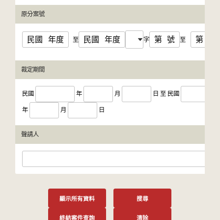
原分案號
民國
年度
民國
年度
第
號
第
號
至
字
至
裁定期間
民國
年
月
日
至
民國
年
月
日
聲請人
顯示所有資料
搜尋
終結案件查詢
清除