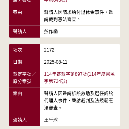
原分案號
字第645號)
案由
聲請人因請求給付退休金事件，聲
請裁判憲法審查。
聲請人
彭作鑾
項次
2172
日期
2025-08-11
裁定字號／
114年審裁字第897號(114年度憲民
原分案號
字第734號)
案由
聲請人因聲請訴訟救助及選任訴訟
代理人事件，聲請裁判及法規範憲
法審查。
聲請人
王千瑜