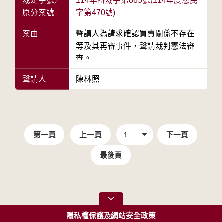
裁定字號／
114年審裁字第885號(114年度憲民
原分案號
字第470號)
案由
聲請人為請求確認買賣關係不存在
等及其再審事件，聲請裁判憲法審
查。
聲請人
陳林照
第一頁
上一頁
下一頁
最後頁
隱私權保護及網站安全政策