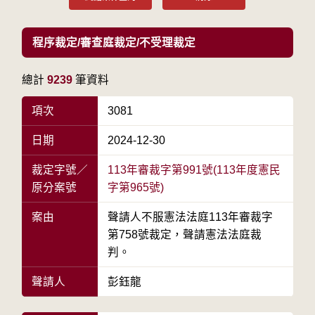
程序裁定/審查庭裁定/不受理裁定
總計
9239
筆資料
項次
3081
日期
2024-12-30
裁定字號／
113年審裁字第991號(113年度憲民
原分案號
字第965號)
案由
聲請人不服憲法法庭113年審裁字
第758號裁定，聲請憲法法庭裁
判。
聲請人
彭鈺龍