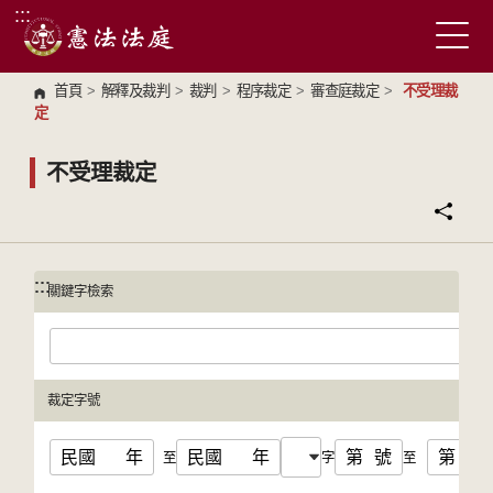
:::
跳到主要內容區塊
首頁
>
解釋及裁判
>
裁判
>
程序裁定
>
審查庭裁定
>
不受理裁
定
不受理裁定
:::
:::
關鍵字檢索
裁定字號
民國
年
民國
年
第
號
第
號
至
字
至