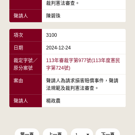
裁判憲法審查。
聲請人
陳碧珠
項次
3100
日期
2024-12-24
裁定字號／
113年審裁字第977號(113年度憲民
原分案號
字第724號)
案由
聲請人為請求損害賠償事件，聲請
法規範及裁判憲法審查。
聲請人
楊政農
第一頁
上一頁
下一頁