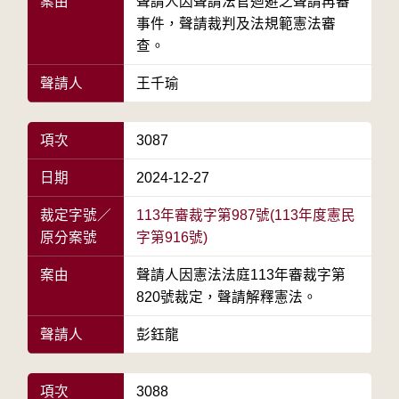
案由
聲請人因聲請法官迴避之聲請再審
事件，聲請裁判及法規範憲法審
查。
聲請人
王千瑜
項次
3087
日期
2024-12-27
裁定字號／
113年審裁字第987號(113年度憲民
原分案號
字第916號)
案由
聲請人因憲法法庭113年審裁字第
820號裁定，聲請解釋憲法。
聲請人
彭鈺龍
項次
3088