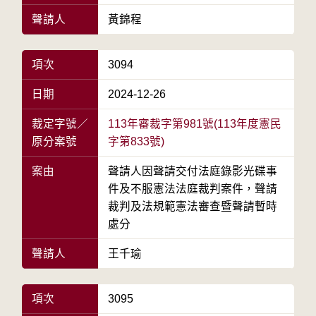
聲請人
黃錦程
項次
3094
日期
2024-12-26
裁定字號／
113年審裁字第981號(113年度憲民
原分案號
字第833號)
案由
聲請人因聲請交付法庭錄影光碟事
件及不服憲法法庭裁判案件，聲請
裁判及法規範憲法審查暨聲請暫時
處分
聲請人
王千瑜
項次
3095