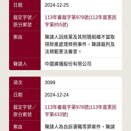
日期
2024-12-25
裁定字號／
113年審裁字第979號(112年度憲民
原分案號
字第855號)
案由
聲請人因政黨及其附隨組織不當取
得財產處理條例事件，聲請裁判及
法規範憲法審查。
聲請人
中國廣播股份有限公司
項次
3099
日期
2024-12-24
裁定字號／
113年審裁字第978號(113年度憲民
原分案號
字第433號)
案由
聲請人為自訴瀆職等罪案件，聲請