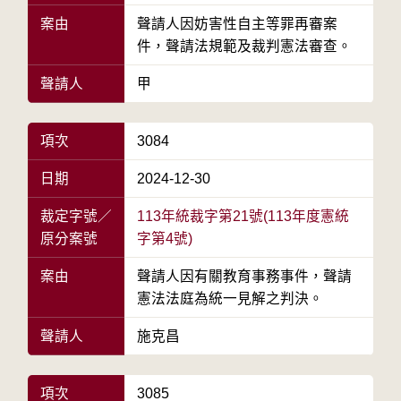
案由
聲請人因妨害性自主等罪再審案
件，聲請法規範及裁判憲法審查。
聲請人
甲
項次
3084
日期
2024-12-30
裁定字號／
113年統裁字第21號(113年度憲統
原分案號
字第4號)
案由
聲請人因有關教育事務事件，聲請
憲法法庭為統一見解之判決。
聲請人
施克昌
項次
3085