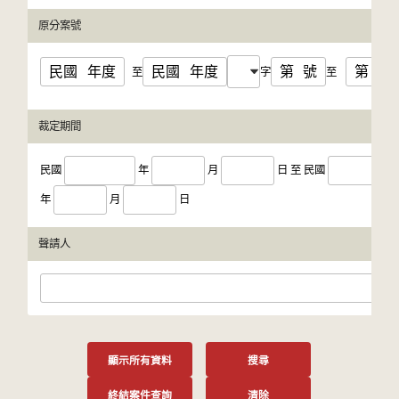
原分案號
民國
年度
民國
年度
第
號
第
號
至
字
至
裁定期間
民國
年
月
日
至
民國
年
月
日
聲請人
顯示所有資料
搜尋
終結案件查詢
清除