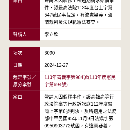
案由
聲請人因裝修工程逾期請求賠償事
件，認最高法院113年度台上字第
547號民事裁定，有違憲疑義，聲
請裁判及法規範憲法審查。
聲請人
李立欣
項次
3090
日期
2024-12-27
裁定字號／
113年審裁字第984號(113年度憲民
原分案號
字第694號)
案由
聲請人因假釋事件，認高雄高等行
政法院高等行政訴訟庭112年度監
簡上字第8號判決，及所適用之法務
部中華民國95年11月9日法矯字第
0950903772號函，有違憲疑義，