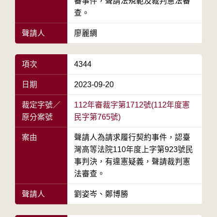
審事件，聲請法規範及裁判憲法審
查。
聲請人
廖麗綢
項次
4344
日期
2023-09-20
裁定字號／
112年審裁字第1712號(112年度憲
原分案號
民字第765號)
案由
聲請人為請求履行契約事件，認臺
灣高等法院110年度上字第923號民
事判決，有違憲疑義，聲請裁判憲
法審查。
聲請人
劉姿岑、鄭博勝