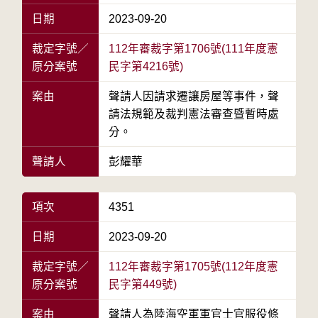
日期
2023-09-20
裁定字號／
112年審裁字第1706號(111年度憲
原分案號
民字第4216號)
案由
聲請人因請求遷讓房屋等事件，聲
請法規範及裁判憲法審查暨暫時處
分。
聲請人
彭耀華
項次
4351
日期
2023-09-20
裁定字號／
112年審裁字第1705號(112年度憲
原分案號
民字第449號)
案由
聲請人為陸海空軍軍官士官服役條