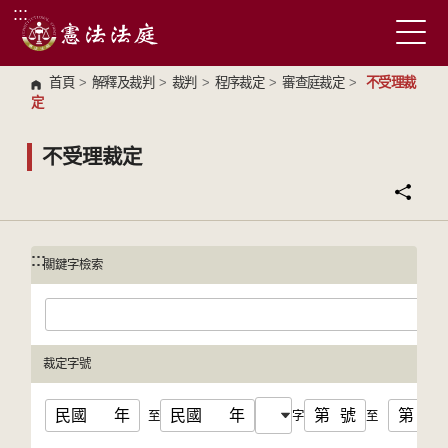
:::
跳到主要內容區塊
首頁
>
解釋及裁判
>
裁判
>
程序裁定
>
審查庭裁定
>
不受理裁
定
不受理裁定
:::
:::
關鍵字檢索
裁定字號
民國
年
民國
年
第
號
第
號
至
字
至