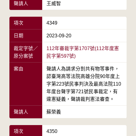
聲請人
王威智
項次
4349
日期
2023-09-20
裁定字號／
112年審裁字第1707號(112年度憲
原分案號
民字第597號)
案由
聲請人為請求分割共有物等事件，
認臺灣高等法院高雄分院90年度上
字第223號民事判決及最高法院110
年度台聲字第721號民事裁定，有
違憲疑義，聲請裁判憲法審查。
聲請人
蘇榮義
項次
4350