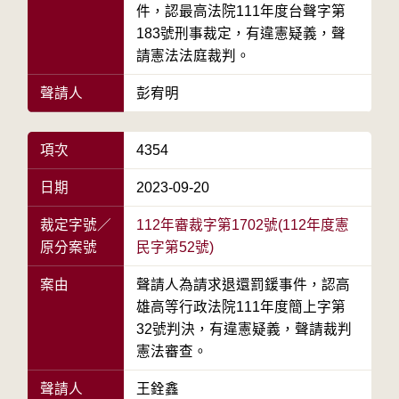
件，認最高法院111年度台聲字第
183號刑事裁定，有違憲疑義，聲
請憲法法庭裁判。
聲請人
彭宥明
項次
4354
日期
2023-09-20
裁定字號／
112年審裁字第1702號(112年度憲
原分案號
民字第52號)
案由
聲請人為請求退還罰鍰事件，認高
雄高等行政法院111年度簡上字第
32號判決，有違憲疑義，聲請裁判
憲法審查。
聲請人
王銓鑫