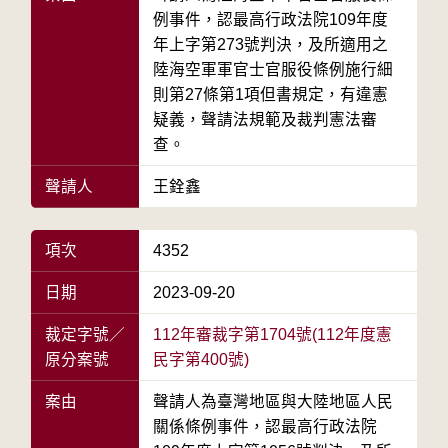
例事件，認最高行政法院109年度
年上字第273號判決，及所適用之
陸海空軍軍官士官服役條例施行細
則第27條第1項但書規定，有違憲
疑義，聲請法規範及裁判憲法審
查。
聲請人
王銓鑫
項次
4352
日期
2023-09-20
裁定字號／
112年審裁字第1704號(112年度憲
原分案號
民字第400號)
案由
聲請人為臺灣地區與大陸地區人民
關係條例事件，認最高行政法院