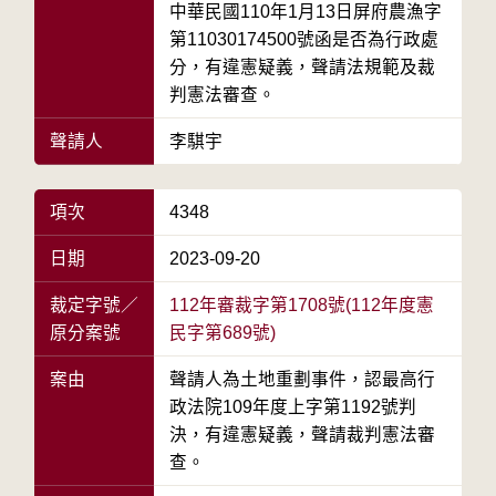
中華民國110年1月13日屏府農漁字
第11030174500號函是否為行政處
分，有違憲疑義，聲請法規範及裁
判憲法審查。
聲請人
李騏宇
項次
4348
日期
2023-09-20
裁定字號／
112年審裁字第1708號(112年度憲
原分案號
民字第689號)
案由
聲請人為土地重劃事件，認最高行
政法院109年度上字第1192號判
決，有違憲疑義，聲請裁判憲法審
查。