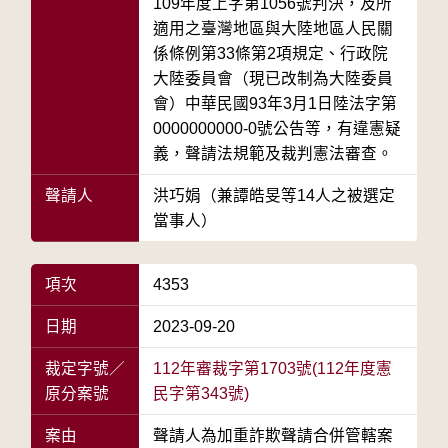
109年度上字第1056號判決，及所
適用之臺灣地區與大陸地區人民關
係條例第33條第2項規定、行政院
大陸委員會（現已改制為大陸委員
會）中華民國93年3月1日陸法字第
0000000000-0號公告等，有違憲疑
義，聲請法規範及裁判憲法審查。
聲請人
洪巧娟（兼譚皓旻等14人之被選定
當事人）
項次
4353
日期
2023-09-20
裁定字號／
112年審裁字第1703號(112年度憲
原分案號
民字第343號)
案由
聲請人為加重詐欺聲請合併管轄案