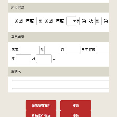
原分案號
民國
年度
民國
年度
第
號
第
號
至
字
至
裁定期間
民國
年
月
日
至
民國
年
月
日
聲請人
顯示所有資料
搜尋
終結案件查詢
清除