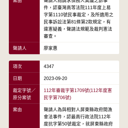
案由
聲請人為請求債務人異議之訴事
件，認臺灣高等法院111年度上易
字第1110號民事裁定，及所適用之
民事訴訟法第81條第2款規定，有
違憲疑義，聲請法規範及裁判憲法
審查。
聲請人
廖家惠
項次
4347
日期
2023-09-20
裁定字號／
112年審裁字第1709號(112年度憲
原分案號
民字第706號)
案由
聲請人為與相對人屏東縣政府間漁
會法事件，認最高行政法院112年
度抗字第50號裁定，就屏東縣政府