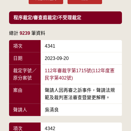
程序裁定/審查庭裁定/不受理裁定
總計
9239
筆資料
項次
4341
日期
2023-09-20
裁定字號／
112年審裁字第1715號(112年度憲
原分案號
民字第402號)
案由
聲請人因再審之訴事件，聲請法規
範及裁判憲法審查暨變更解釋。
聲請人
吳清良
項次
4342