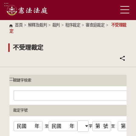
:::
跳到主要內容區塊
首頁
>
解釋及裁判
>
裁判
>
程序裁定
>
審查庭裁定
>
不受理裁
定
不受理裁定
:::
:::
關鍵字檢索
裁定字號
民國
年
民國
年
第
號
第
號
至
字
至