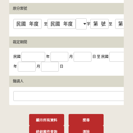
原分案號
民國
年度
民國
年度
第
號
第
號
至
字
至
裁定期間
民國
年
月
日
至
民國
年
月
日
聲請人
顯示所有資料
搜尋
終結案件查詢
清除