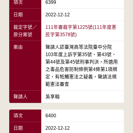
項次
6399
日期
2022-12-12
裁定字號／
111年審裁字第1225號(111年度憲
原分案號
民字第3578號)
案由
聲請人認臺灣高等法院臺中分院
103年度上訴字第35號、第43號、
第44號及第45號刑事判決，所適用
之毒品危害防制條例第4條第1項規
定，有牴觸憲法之疑義，聲請法規
範憲法審查
聲請人
吳享翰
項次
6400
日期
2022-12-12