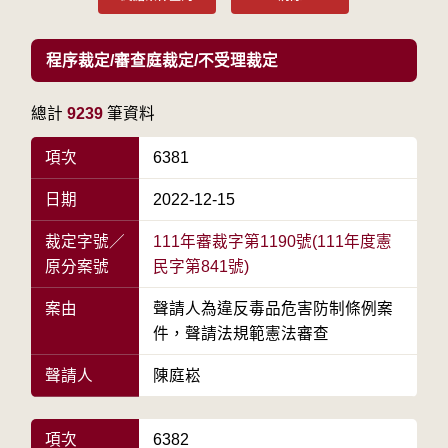
程序裁定/審查庭裁定/不受理裁定
總計
9239
筆資料
項次
6381
日期
2022-12-15
裁定字號／
111年審裁字第1190號(111年度憲
原分案號
民字第841號)
案由
聲請人為違反毒品危害防制條例案
件，聲請法規範憲法審查
聲請人
陳庭崧
項次
6382