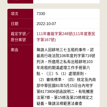
項次
7330
日期
2022-10-07
裁定字號／
111年審裁字第248號(111年度憲民
原分案號
字第167號)
案由
聲請人因耕地三七五租約事件，認
最高行政法院106年度判字第719號
判決，所適用之私有出租耕地103
年底租約期滿處理工作手冊第六
點、（三）5.（1）處理原則、
（2）審核標準、（四）核定及內政
部中華民國81年5月15日台內地字
第8173806號函說明二，有牴觸憲
法第7條、第15條及第23條規定之
疑義，聲請法規範憲法審查