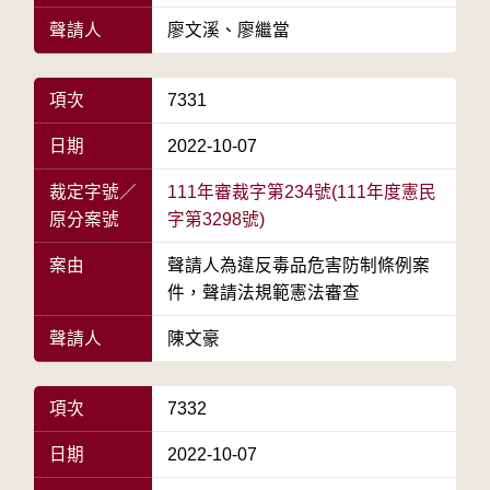
聲請人
廖文溪、廖繼當
項次
7331
日期
2022-10-07
裁定字號／
111年審裁字第234號(111年度憲民
原分案號
字第3298號)
案由
聲請人為違反毒品危害防制條例案
件，聲請法規範憲法審查
聲請人
陳文豪
項次
7332
日期
2022-10-07