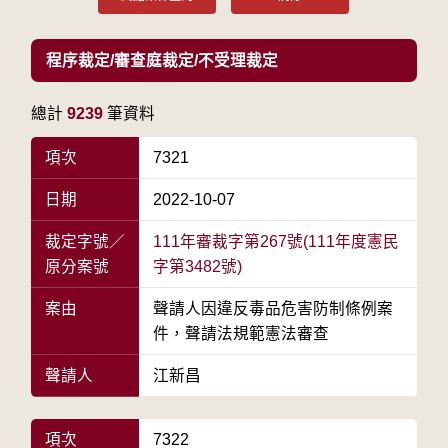
程序裁定/審查庭裁定/不受理裁定
總計
9239
筆資料
項次
7321
日期
2022-10-07
裁定字號／
111年審裁字第267號(111年度憲民
原分案號
字第3482號)
案由
聲請人因違反毒品危害防制條例案
件，聲請法規範憲法審查
聲請人
江新昌
項次
7322