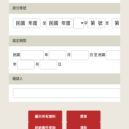
原分案號
民國
年度
民國
年度
第
號
第
號
至
字
至
裁定期間
民國
年
月
日
至
民國
年
月
日
聲請人
顯示所有資料
搜尋
終結案件查詢
清除