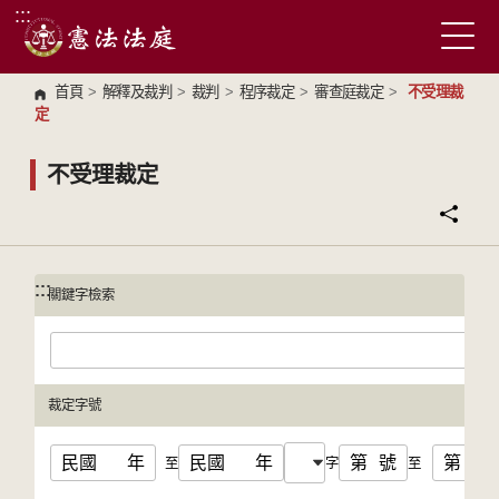
:::
跳到主要內容區塊
首頁
>
解釋及裁判
>
裁判
>
程序裁定
>
審查庭裁定
>
不受理裁
定
不受理裁定
:::
:::
關鍵字檢索
裁定字號
民國
年
民國
年
第
號
第
號
至
字
至