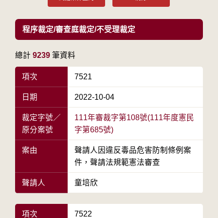
程序裁定/審查庭裁定/不受理裁定
總計
9239
筆資料
項次
7521
日期
2022-10-04
裁定字號／
111年審裁字第108號(111年度憲民
原分案號
字第685號)
案由
聲請人因違反毒品危害防制條例案
件，聲請法規範憲法審查
聲請人
童培欣
項次
7522