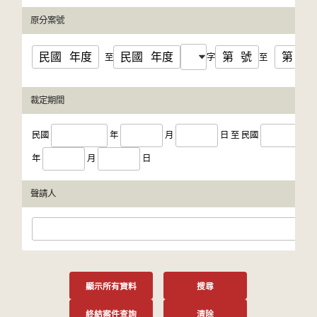
原分案號
民國
年度
民國
年度
第
號
第
號
至
字
至
裁定期間
民國
年
月
日
至
民國
年
月
日
聲請人
顯示所有資料
搜尋
終結案件查詢
清除