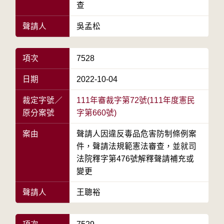
查
聲請人
吳孟松
項次
7528
日期
2022-10-04
裁定字號／
111年審裁字第72號(111年度憲民
原分案號
字第660號)
案由
聲請人因違反毒品危害防制條例案
件，聲請法規範憲法審查，並就司
法院釋字第476號解釋聲請補充或
變更
聲請人
王聰裕