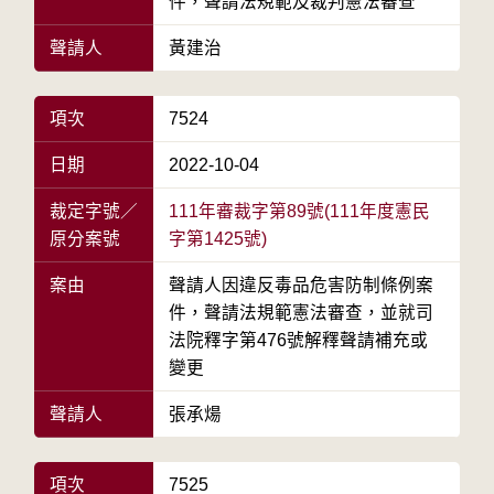
件，聲請法規範及裁判憲法審查
聲請人
黃建治
項次
7524
日期
2022-10-04
裁定字號／
111年審裁字第89號(111年度憲民
原分案號
字第1425號)
案由
聲請人因違反毒品危害防制條例案
件，聲請法規範憲法審查，並就司
法院釋字第476號解釋聲請補充或
變更
聲請人
張承煬
項次
7525