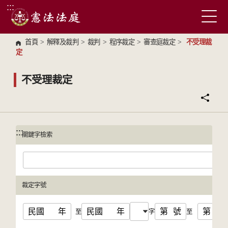
:::
跳到主要內容區塊
首頁
>
解釋及裁判
>
裁判
>
程序裁定
>
審查庭裁定
>
不受理裁
定
不受理裁定
:::
:::
關鍵字檢索
裁定字號
民國
年
民國
年
第
號
第
號
至
字
至