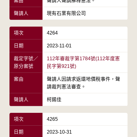
案由
聲請人聲請解釋憲法。
聲請人
現有石業有限公司
項次
4264
日期
2023-11-01
裁定字號／
112年審裁字第1784號(112年度憲
原分案號
民字第921號)
案由
聲請人因請求返還地價稅事件，聲
請裁判憲法審查。
聲請人
柯錫佳
項次
4265
日期
2023-10-31