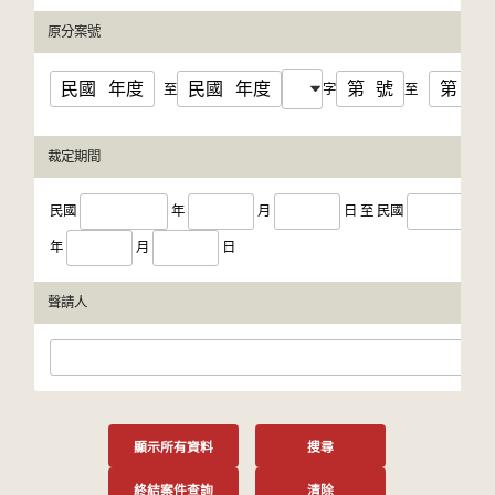
原分案號
民國
年度
民國
年度
第
號
第
號
至
字
至
裁定期間
民國
年
月
日
至
民國
年
月
日
聲請人
顯示所有資料
搜尋
終結案件查詢
清除