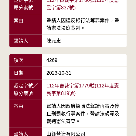
裁定字號／
112年審裁字第1780號(112年度憲
原分案號
民字第837號)
案由
聲請人因違反銀行法等罪案件，聲
請憲法法庭裁判。
聲請人
陳元忠
項次
4269
日期
2023-10-31
裁定字號／
112年審裁字第1779號(112年度憲
原分案號
民字第819號)
案由
聲請人因政府採購法聲請再審及停
止刑罰執行等案件，聲請法規範及
裁判憲法審查。
聲請人
山鈺營造有限公司