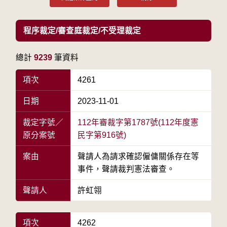
程序裁定/審查庭裁定/不受理裁定
總計
9239
筆資料
項次
4261
日期
2023-11-01
裁定字號／
112年審裁字第1787號(112年度憲
原分案號
民字第916號)
案由
聲請人為請求確認僱傭關係存在等
事件，聲請裁判憲法審查。
聲請人
許虹翎
項次
4262