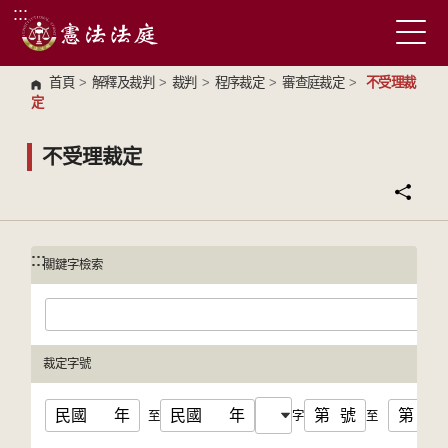
:::
跳到主要內容區塊
首頁
>
解釋及裁判
>
裁判
>
程序裁定
>
審查庭裁定
>
不受理裁
定
不受理裁定
:::
:::
關鍵字檢索
裁定字號
民國
年
民國
年
第
號
第
號
至
字
至