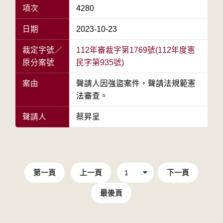
項次
4280
日期
2023-10-23
裁定字號／
112年審裁字第1769號(112年度憲
原分案號
民字第935號)
案由
聲請人因強盜案件，聲請法規範憲
法審查。
聲請人
蔡昇呈
第一頁
上一頁
下一頁
最後頁