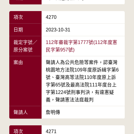
項次
4270
日期
2023-10-31
裁定字號／
112年審裁字第1777號(112年度憲
原分案號
民字第957號)
案由
聲請人為公共危險等案件，認臺灣
桃園地方法院109年度原訴緝字第6
號、臺灣高等法院110年度原上訴
字第65號及最高法院111年度台上
字第1224號刑事判決，有違憲疑
義，聲請憲法法庭裁判
聲請人
詹明傳
項次
4271