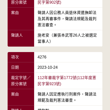
原分案號
民字第902號)
案由
聲請人因公務人員退休資遣撫卹法
及其再審事件，聲請法規範及裁判
憲法審查。
聲請人
施老安（兼張本武等26人之被選定
當事人）
項次
4276
日期
2023-10-24
裁定字號／
112年審裁字第1772號(112年度憲
原分案號
民字第923號)
案由
聲請人因定應執行刑案件，聲請法
規範及裁判憲法審查。