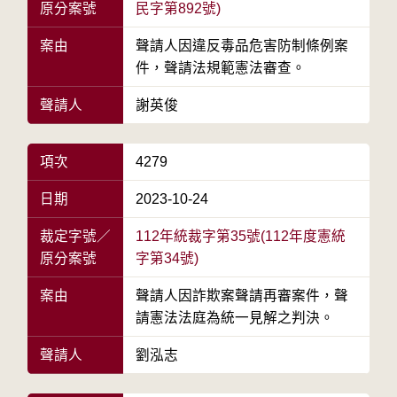
原分案號
民字第892號)
案由
聲請人因違反毒品危害防制條例案
件，聲請法規範憲法審查。
聲請人
謝英俊
項次
4279
日期
2023-10-24
裁定字號／
112年統裁字第35號(112年度憲統
原分案號
字第34號)
案由
聲請人因詐欺案聲請再審案件，聲
請憲法法庭為統一見解之判決。
聲請人
劉泓志