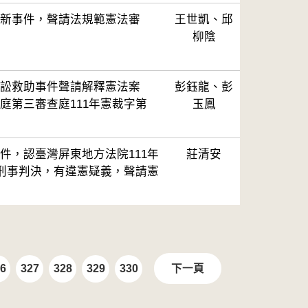
新事件，聲請法規範憲法審
王世凱、邱
柳陰
訟救助事件聲請解釋憲法案
彭鈺龍、彭
庭第三審查庭111年憲裁字第
玉鳳
件，認臺灣屏東地方法院111年
莊清安
號刑事判決，有違憲疑義，聲請憲
6
327
328
329
330
下一頁