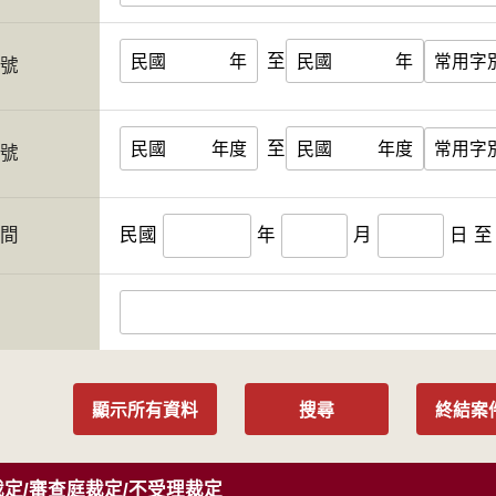
至
民國
年
民國
年
字號
至
民國
年度
民國
年度
案號
期間
民國
年
月
日
至
人
顯示所有資料
搜尋
終結案
定/審查庭裁定/不受理裁定