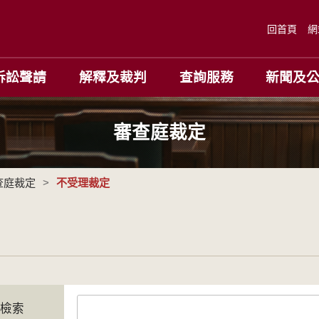
回首頁
網
訴訟聲請
解釋及裁判
查詢服務
新聞及
審查庭裁定
查庭裁定
>
不受理裁定
字檢索