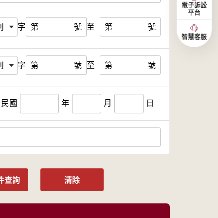
電子訴訟
平台
字
至
第
號
第
號
智慧客服
字
至
第
號
第
號
民國
年
月
日
件查詢
清除