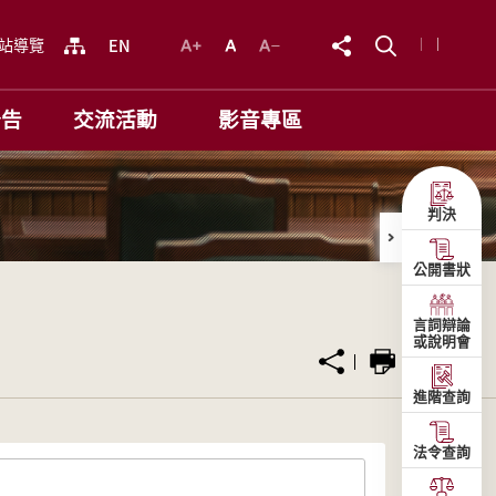
站導覽
公告
交流活動
影音專區
判決
公開書狀
言詞辯論
或說明會
進階查詢
法令查詢