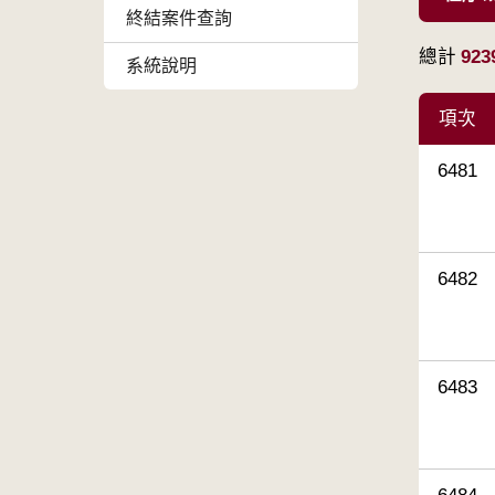
終結案件查詢
總計
923
系統說明
項次
6481
6482
6483