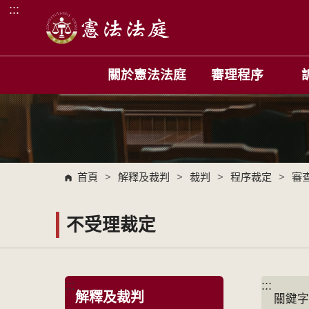
:::
跳到主要內容區塊
關於憲法法庭
審理程序
首頁
>
解釋及裁判
>
裁判
>
程序裁定
>
審
不受理裁定
:::
:::
解釋及裁判
關鍵