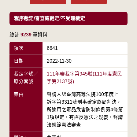
程序裁定/審查庭裁定/不受理裁定
總計
9239
筆資料
項次
6641
日期
2022-11-30
裁定字號／
111年審裁字第945號(111年度憲民
原分案號
字第2137號)
案由
聲請人認臺灣高等法院100年度上
訴字第3311號刑事確定終局判決，
所適用之毒品危害防制條例第4條第
1項規定，有違反憲法之疑義，聲請
法規範憲法審查