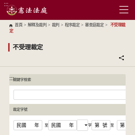
:::
跳到主要內容區塊
首頁
>
解釋及裁判
>
裁判
>
程序裁定
>
審查庭裁定
>
不受理裁
定
不受理裁定
:::
:::
關鍵字檢索
裁定字號
民國
年
民國
年
第
號
第
號
至
字
至