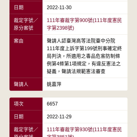
日期
2022-11-30
裁定字號／
111年審裁字第900號(111年度憲民
原分案號
字第2398號)
案由
聲請人認臺灣高等法院臺中分院
111年度上訴字第199號刑事確定終
局判決，所適用之毒品危害防制條
例第4條第1項規定，有違反憲法之
疑義，聲請法規範憲法審查
聲請人
姚嘉萍
項次
6657
日期
2022-11-29
裁定字號／
111年審裁字第930號(111年度憲民