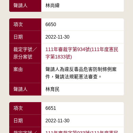
聲請人
林尚緯
項次
6650
日期
2022-11-30
裁定字號／
111年審裁字第934號(111年度憲民
原分案號
字第1833號)
案由
聲請人為違反毒品危害防制條例案
件，聲請法規範憲法審查。
聲請人
林育民
項次
6651
日期
2022-11-30