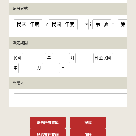
原分案號
民國
年度
民國
年度
第
號
第
號
至
字
至
裁定期間
民國
年
月
日
至
民國
年
月
日
聲請人
顯示所有資料
搜尋
終結案件查詢
清除