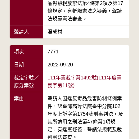
品報驗稅放辦法第4條第2項及第17
條規定，有牴觸憲法之疑義，聲請
法規範憲法審查。
聲請人
湯成村
項次
7771
日期
2022-09-20
裁定字號／
111年憲裁字第1492號(111年度憲
原分案號
民字第11號)
案由
聲請人因違反毒品危害防制條例案
件，認臺灣高等法院臺中分院102
年度上訴字第1754號刑事判決，及
其所適用之刑法第47條第1項規
定，有違憲疑義，聲請法規範及裁
判憲法審查。