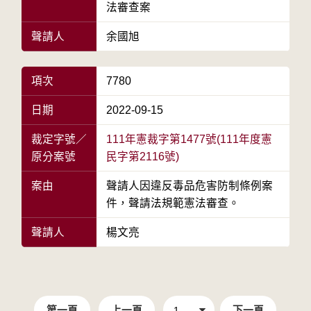
法審查案
聲請人
余國旭
項次
7780
日期
2022-09-15
裁定字號／
111年憲裁字第1477號(111年度憲
原分案號
民字第2116號)
案由
聲請人因違反毒品危害防制條例案
件，聲請法規範憲法審查。
聲請人
楊文亮
第一頁
上一頁
下一頁