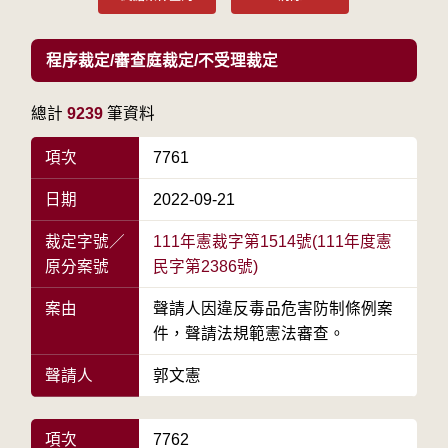
程序裁定/審查庭裁定/不受理裁定
總計
9239
筆資料
項次
7761
日期
2022-09-21
裁定字號／
111年憲裁字第1514號(111年度憲
原分案號
民字第2386號)
案由
聲請人因違反毒品危害防制條例案
件，聲請法規範憲法審查。
聲請人
郭文憲
項次
7762