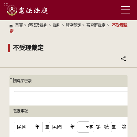
:::
跳到主要內容區塊
首頁
>
解釋及裁判
>
裁判
>
程序裁定
>
審查庭裁定
>
不受理裁
定
不受理裁定
:::
:::
關鍵字檢索
裁定字號
民國
年
民國
年
第
號
第
號
至
字
至