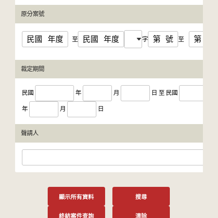
原分案號
民國
年度
民國
年度
第
號
第
號
至
字
至
裁定期間
民國
年
月
日
至
民國
年
月
日
聲請人
顯示所有資料
搜尋
終結案件查詢
清除