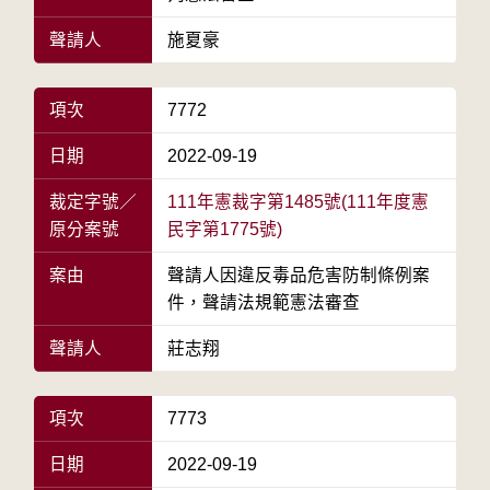
聲請人
施夏豪
項次
7772
日期
2022-09-19
裁定字號／
111年憲裁字第1485號(111年度憲
原分案號
民字第1775號)
案由
聲請人因違反毒品危害防制條例案
件，聲請法規範憲法審查
聲請人
莊志翔
項次
7773
日期
2022-09-19