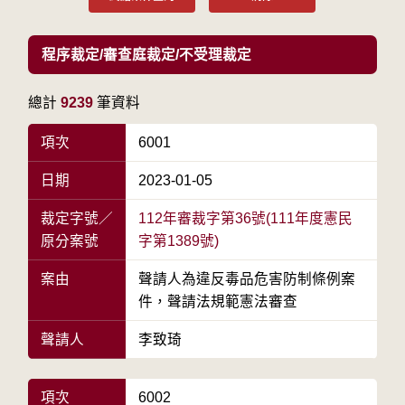
程序裁定/審查庭裁定/不受理裁定
總計
9239
筆資料
項次
6001
日期
2023-01-05
裁定字號／
112年審裁字第36號(111年度憲民
原分案號
字第1389號)
案由
聲請人為違反毒品危害防制條例案
件，聲請法規範憲法審查
聲請人
李致琦
項次
6002