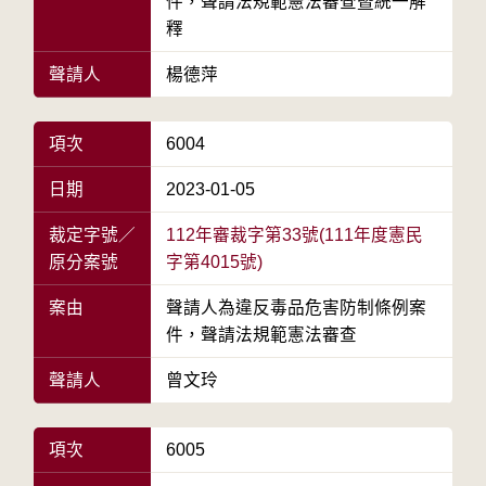
件，聲請法規範憲法審查暨統一解
釋
聲請人
楊德萍
項次
6004
日期
2023-01-05
裁定字號／
112年審裁字第33號(111年度憲民
原分案號
字第4015號)
案由
聲請人為違反毒品危害防制條例案
件，聲請法規範憲法審查
聲請人
曾文玲
項次
6005