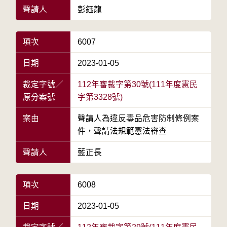
聲請人
彭鈺龍
項次
6007
日期
2023-01-05
裁定字號／
112年審裁字第30號(111年度憲民
原分案號
字第3328號)
案由
聲請人為違反毒品危害防制條例案
件，聲請法規範憲法審查
聲請人
藍正長
項次
6008
日期
2023-01-05