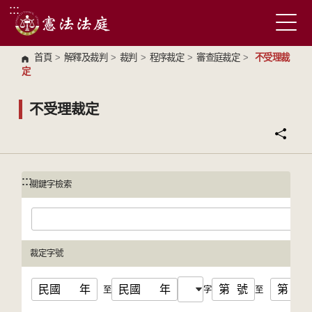
:::
跳到主要內容區塊
首頁
>
解釋及裁判
>
裁判
>
程序裁定
>
審查庭裁定
>
不受理裁
定
不受理裁定
:::
:::
關鍵字檢索
裁定字號
民國
年
民國
年
第
號
第
號
至
字
至