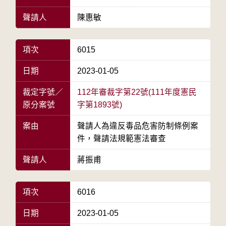
聲請人
陳惠敏
項次
6015
日期
2023-01-05
裁定字號／
112年審裁字第22號(111年度憲民
原分案號
字第1893號)
案由
聲請人為違反毒品危害防制條例案
件，聲請法規範憲法審查
聲請人
蔣振甫
項次
6016
日期
2023-01-05