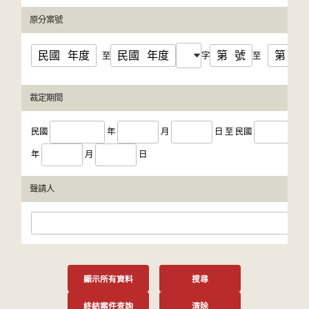
原分案號
民國
年度
民國
年度
第
號
第
號
至
字
至
裁定期間
民國
年
月
日
至
民國
年
月
日
聲請人
顯示所有資料
搜尋
終結案件查詢
清除