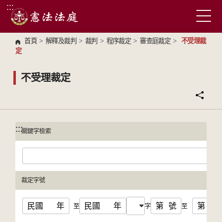
:::
跳到主要內容區塊
首頁
>
解釋及裁判
>
裁判
>
程序裁定
>
審查庭裁定
>
不受理裁
定
不受理裁定
:::
:::
關鍵字檢索
裁定字號
民國
年
民國
年
第
號
第
號
至
字
至