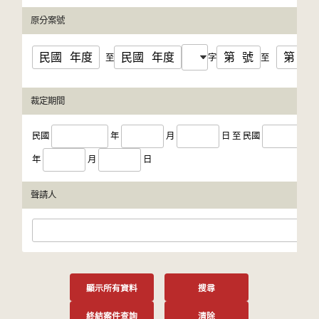
原分案號
民國
年度
民國
年度
第
號
第
號
至
字
至
裁定期間
民國
年
月
日
至
民國
年
月
日
聲請人
顯示所有資料
搜尋
終結案件查詢
清除