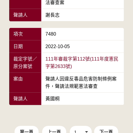
法審查案
聲請人
謝長志
項次
7480
日期
2022-10-05
裁定字號／
111年審裁字第112號(111年度憲民
原分案號
字第2633號)
案由
聲請人因違反毒品危害防制條例案
件，聲請法規範憲法審查
聲請人
黃國桐
第一頁
上一頁
下一頁