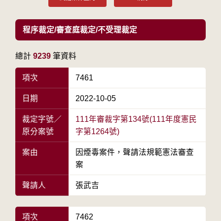
程序裁定/審查庭裁定/不受理裁定
總計
9239
筆資料
項次
7461
日期
2022-10-05
裁定字號／
111年審裁字第134號(111年度憲民
原分案號
字第1264號)
案由
因煙毒案件，聲請法規範憲法審查
案
聲請人
張武吉
項次
7462