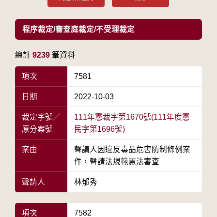
程序裁定/審查庭裁定/不受理裁定
總計
9239
筆資料
項次
7581
日期
2022-10-03
裁定字號／
111年憲裁字第1670號(111年度憲
原分案號
民字第1696號)
案由
聲請人因違反毒品危害防制條例案
件，聲請法規範憲法審查
聲請人
林郁秀
項次
7582