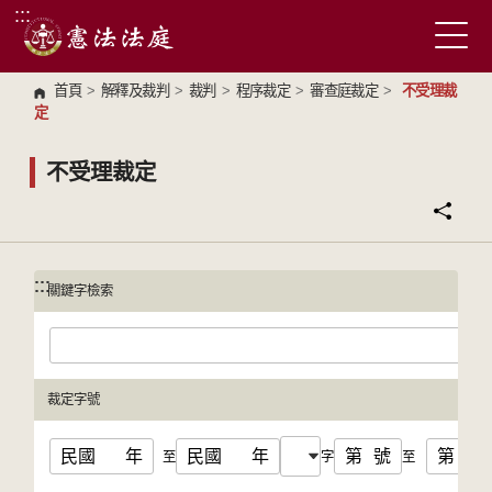
:::
跳到主要內容區塊
首頁
>
解釋及裁判
>
裁判
>
程序裁定
>
審查庭裁定
>
不受理裁
定
不受理裁定
:::
:::
關鍵字檢索
裁定字號
民國
年
民國
年
第
號
第
號
至
字
至