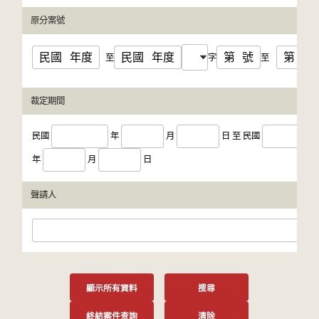
原分案號
民國
年度
民國
年度
第
號
第
號
至
字
至
裁定期間
民國
年
月
日
至
民國
年
月
日
聲請人
顯示所有資料
搜尋
終結案件查詢
清除