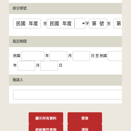
原分案號
民國
年度
民國
年度
第
號
第
號
至
字
至
裁定期間
民國
年
月
日
至
民國
年
月
日
聲請人
顯示所有資料
搜尋
終結案件查詢
清除