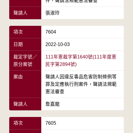
件，聲請法規範憲法審查
聲請人
張淑玲
項次
7604
日期
2022-10-03
裁定字號／
111年憲裁字第1640號(111年度憲
原分案號
民字第2894號)
案由
聲請人因違反毒品危害防制條例等
罪及定應執行刑案件，聲請法規範
憲法審查
聲請人
詹嘉龍
項次
7605