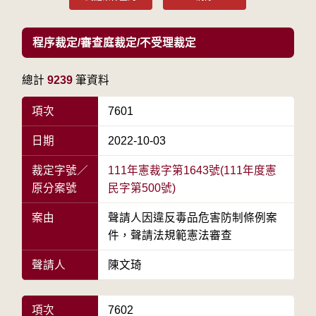
程序裁定/審查庭裁定/不受理裁定
總計
9239
筆資料
項次
7601
日期
2022-10-03
裁定字號／
111年憲裁字第1643號(111年度憲
原分案號
民字第500號)
案由
聲請人因違反毒品危害防制條例案
件，聲請法規範憲法審查
聲請人
陳文琦
項次
7602