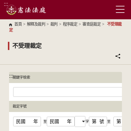
:::
跳到主要內容區塊
首頁
>
解釋及裁判
>
裁判
>
程序裁定
>
審查庭裁定
>
不受理裁
定
不受理裁定
:::
:::
關鍵字檢索
裁定字號
民國
年
民國
年
第
號
第
號
至
字
至