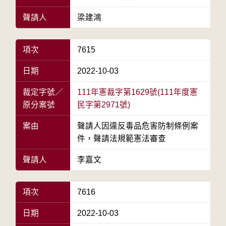
聲請人
梁建鴻
項次
7615
日期
2022-10-03
裁定字號／
111年憲裁字第1629號(111年度憲
原分案號
民字第2971號)
案由
聲請人因違反毒品危害防制條例案
件，聲請法規範憲法審查
聲請人
李嘉文
項次
7616
日期
2022-10-03