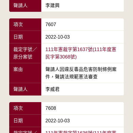
聲請人
李建興
項次
7607
日期
2022-10-03
裁定字號／
111年憲裁字第1637號(111年度憲
原分案號
民字第3068號)
案由
聲請人因違反毒品危害防制條例案
件，聲請法規範憲法審查
聲請人
李威君
項次
7608
日期
2022-10-03