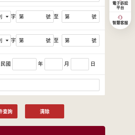
電子訴訟
平台
字
至
第
號
第
號
智慧客服
字
至
第
號
第
號
民國
年
月
日
件查詢
清除