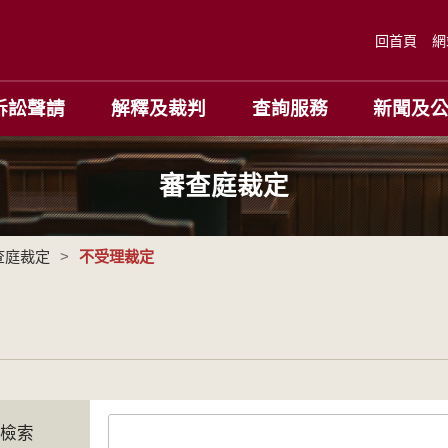
回首頁
網
訴訟聲請
解釋及裁判
查詢服務
新聞及
審查庭裁定
查庭裁定
>
不受理裁定
字檢索