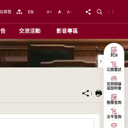
站導覽
公告
交流活動
影音專區
判決
公開書狀
言詞辯論
或說明會
進階查詢
法令查詢