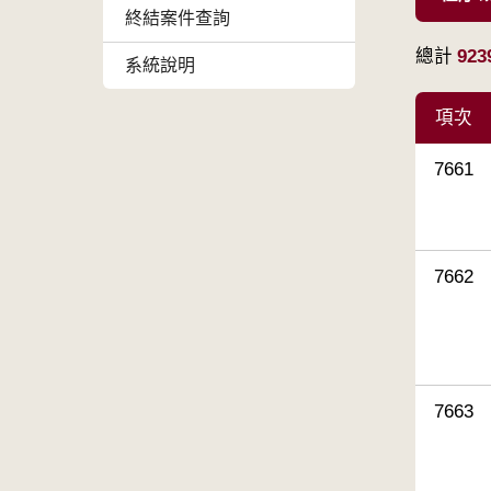
終結案件查詢
總計
923
系統說明
項次
7661
7662
7663