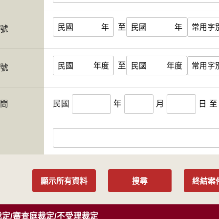
至
民國
年
民國
年
字號
至
民國
年度
民國
年度
案號
期間
民國
年
月
日
至
人
顯示所有資料
搜尋
終結案
定/審查庭裁定/不受理裁定