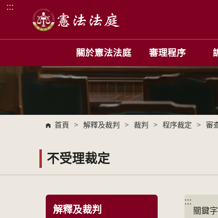
:::
跳到主要內容區塊
關於憲法法庭
審理程序
首頁
>
解釋及裁判
>
裁判
>
程序裁定
>
審
不受理裁定
:::
:::
解釋及裁判
關鍵