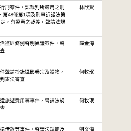
行刑案件，認裁判所適用之刑
林欣賢
、第48條第1項及刑事訴訟法第
等規定，有違憲之疑義，聲請法規
治盜匪條例聲明異議案件，聲
鐘金海
查
件聲請抄錄攝影卷宗及證物，
何牧珉
判憲法審查
還旅遊費用等事件，聲請法規
何牧珉
查
還借款等事件，聲請法規範及
劉文海