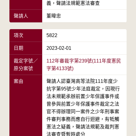
義，聲請法規範憲法審查
聲請人
董暐忠
項次
5822
日期
2023-02-01
裁定字號／
112年審裁字第239號(111年度憲民
原分案號
字第4133號)
案由
聲請人認臺灣高等法院111年度少
抗字第95號少年法庭裁定，因現行
法未規範承辦前置少年保護事件或
曾參與前置少年保護事件裁定之法
官不得辦理同一案件之少年刑事案
件審判事務而應自行迴避，有牴觸
憲法之疑義，聲請法規範及裁判憲
法審查暨暫時處分