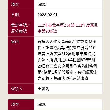
項次
5825
日期
2023-02-01
裁定字號／
112年審裁字第234號(111年度憲民
原分案號
字第900號)
案由
聲請人因違反毒品危害防制條例案
件，認臺灣高等法院臺中分院110
年度上訴字第312號刑事確定終局
判決，所適用之中華民國87年5月
20日修正公布之毒品危害防制條例
第4條第1項前段規定，有牴觸憲法
之疑義，聲請法規範憲法審查
聲請人
王睿鴻
項次
5826