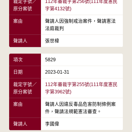
裁定字號／
112年審裁字第256號(111年度憲民
原分案號
字第4132號)
案由
聲請人因強制戒治案件，聲請憲法
法庭裁判
聲請人
張世椲
項次
5829
日期
2023-01-31
裁定字號／
112年審裁字第255號(111年度憲民
原分案號
字第3962號)
案由
聲請人因違反毒品危害防制條例案
件，聲請法規範憲法審查。
聲請人
李國偉