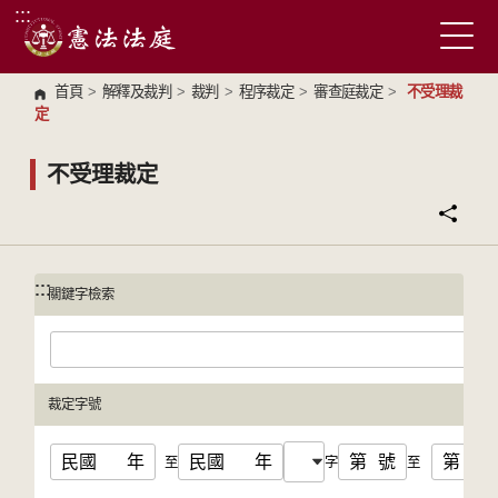
:::
跳到主要內容區塊
首頁
>
解釋及裁判
>
裁判
>
程序裁定
>
審查庭裁定
>
不受理裁
定
不受理裁定
:::
:::
關鍵字檢索
裁定字號
民國
年
民國
年
第
號
第
號
至
字
至