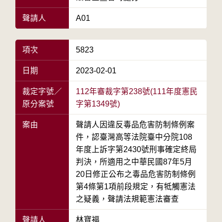
聲請人
A01
項次
5823
日期
2023-02-01
裁定字號／
112年審裁字第238號(111年度憲民
原分案號
字第1349號)
案由
聲請人因違反毒品危害防制條例案
件，認臺灣高等法院臺中分院108
年度上訴字第2430號刑事確定終局
判決，所適用之中華民國87年5月
20日修正公布之毒品危害防制條例
第4條第1項前段規定，有牴觸憲法
之疑義，聲請法規範憲法審查
聲請人
林寶福