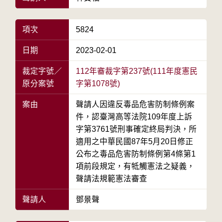
項次
5824
日期
2023-02-01
裁定字號／
112年審裁字第237號(111年度憲民
原分案號
字第1078號)
案由
聲請人因違反毒品危害防制條例案
件，認臺灣高等法院109年度上訴
字第3761號刑事確定終局判決，所
適用之中華民國87年5月20日修正
公布之毒品危害防制條例第4條第1
項前段規定，有牴觸憲法之疑義，
聲請法規範憲法審查
聲請人
鄧景聲