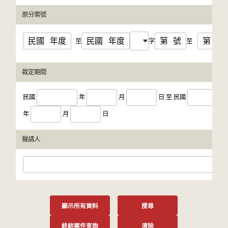
原分案號
民國
年度
民國
年度
第
號
第
號
至
字
至
裁定期間
民國
年
月
日
至
民國
年
月
日
聲請人
顯示所有資料
搜尋
終結案件查詢
清除