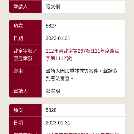
聲請人
張文俐
項次
5827
日期
2023-01-31
裁定字號／
112年審裁字第267號(111年度憲民
原分案號
字第1112號)
案由
聲請人因加重詐欺等案件，聲請裁
判憲法審查。
聲請人
彭宥明
項次
5828
日期
2023-01-31