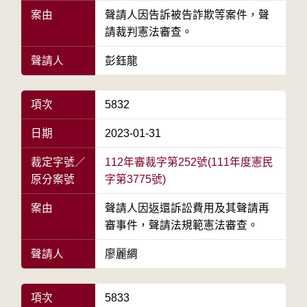
案由
聲請人因告訴被告詐欺等案件，聲
請裁判憲法審查。
聲請人
彭鈺龍
項次
5832
日期
2023-01-31
裁定字號／
112年審裁字第252號(111年度憲民
原分案號
字第3775號)
案由
聲請人因返還訴訟費用及其聲請再
審事件，聲請法規範憲法審查。
聲請人
廖麗綢
項次
5833