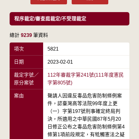
程序裁定/審查庭裁定/不受理裁定
總計
9239
筆資料
項次
5821
日期
2023-02-01
裁定字號／
112年審裁字第241號(111年度憲民
原分案號
字第805號)
案由
聲請人因違反毒品危害防制條例案
件，認臺灣高等法院99年度上更
（一）字第197號刑事確定終局判
決，所適用之中華民國87年5月20
日修正公布之毒品危害防制條例第4
條第1項前段規定，有牴觸憲法之疑