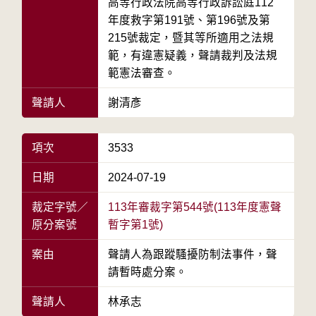
高等行政法院高等行政訴訟庭112
年度救字第191號、第196號及第
215號裁定，暨其等所適用之法規
範，有違憲疑義，聲請裁判及法規
範憲法審查。
聲請人
謝清彥
項次
3533
日期
2024-07-19
裁定字號／
113年審裁字第544號(113年度憲聲
原分案號
暫字第1號)
案由
聲請人為跟蹤騷擾防制法事件，聲
請暫時處分案。
聲請人
林承志