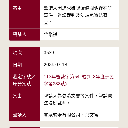
案由
聲請人因請求確認僱傭關係存在等
事件，聲請裁判及法規範憲法審
查。
聲請人
曾繁祺
項次
3539
日期
2024-07-18
裁定字號／
113年審裁字第541號(113年度憲民
原分案號
字第288號)
案由
聲請人為偽造文書等案件，聲請憲
法法庭裁判。
聲請人
貿眾裝潢有限公司、葉文富