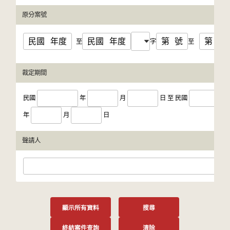
原分案號
民國
年度
民國
年度
第
號
第
號
至
字
至
裁定期間
民國
年
月
日
至
民國
年
月
日
聲請人
顯示所有資料
搜尋
終結案件查詢
清除