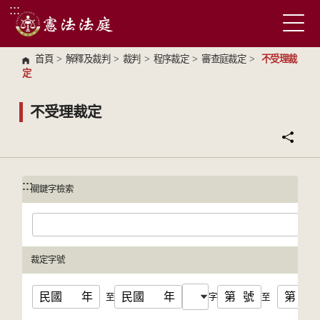
:::
跳到主要內容區塊
首頁
>
解釋及裁判
>
裁判
>
程序裁定
>
審查庭裁定
>
不受理裁
定
不受理裁定
:::
:::
關鍵字檢索
裁定字號
民國
年
民國
年
第
號
第
號
至
字
至