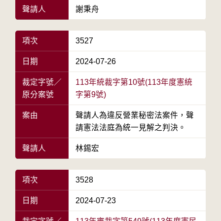
聲請人
謝秉舟
項次
3527
日期
2024-07-26
裁定字號／
113年統裁字第10號(113年度憲統
原分案號
字第9號)
案由
聲請人為違反營業秘密法案件，聲
請憲法法庭為統一見解之判決。
聲請人
林錫宏
項次
3528
日期
2024-07-23