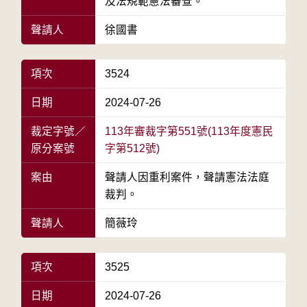
及法規範憲法審查。
聲請人
徐國書
項次
3524
日期
2024-07-26
裁定字號／
113年審裁字第551號(113年度憲民
原分案號
字第512號)
案由
聲請人因重利案件，聲請憲法法庭
裁判。
聲請人
簡薇玲
項次
3525
日期
2024-07-26