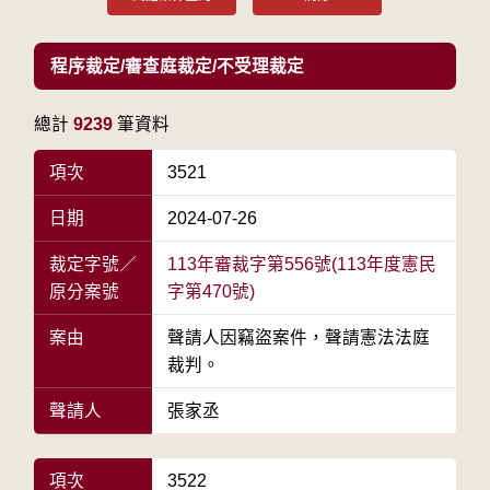
程序裁定/審查庭裁定/不受理裁定
總計
9239
筆資料
項次
3521
日期
2024-07-26
裁定字號／
113年審裁字第556號(113年度憲民
原分案號
字第470號)
案由
聲請人因竊盜案件，聲請憲法法庭
裁判。
聲請人
張家丞
項次
3522