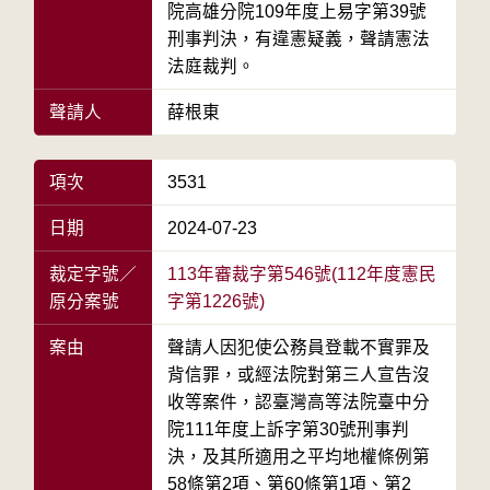
院高雄分院109年度上易字第39號
刑事判決，有違憲疑義，聲請憲法
法庭裁判。
聲請人
薛根東
項次
3531
日期
2024-07-23
裁定字號／
113年審裁字第546號(112年度憲民
原分案號
字第1226號)
案由
聲請人因犯使公務員登載不實罪及
背信罪，或經法院對第三人宣告沒
收等案件，認臺灣高等法院臺中分
院111年度上訴字第30號刑事判
決，及其所適用之平均地權條例第
58條第2項、第60條第1項、第2