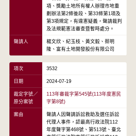
項、獎勵土地所有權人辦理市地重
劃辦法第2條後段、第33條第1項及
第3項規定，有違憲疑義，聲請裁判
及法規範憲法審查暨暫時處分。
聲請人
楊文欣、紀玉枝、黃文毅、蔡明
隆、富有土地開發股份有限公司
項次
3532
日期
2024-07-19
裁定字號／
113年審裁字第545號(113年度憲民
原分案號
字第8號)
案由
聲請人因聲請訴訟救助及選任訴訟
代理人事件，認最高行政法院112
年度聲字第468號、第513號、臺北