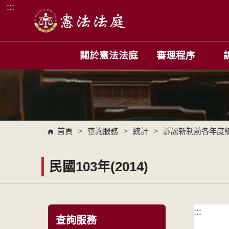
:::
跳到主要內容區塊
關於憲法法庭
審理程序
首頁
>
查詢服務
>
統計
>
訴訟新制前各年度
民國103年(2014)
:::
:::
查詢服務