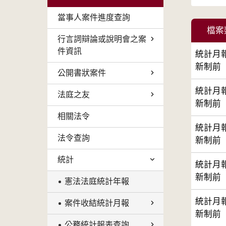
當事人案件進度查詢
檔案
行言詞辯論或說明會之案
件資訊
統計月
新制前
公開書狀案件
統計月
法庭之友
新制前
相關法令
統計月
法令查詢
新制前
統計
統計月
新制前
憲法法庭統計年報
統計月
案件收結統計月報
新制前
公務統計報表查詢