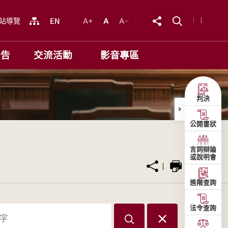
站導覽
公告
交流活動
影音專區
判決
公開書狀
言詞辯論
或說明會
進階查詢
法令查詢