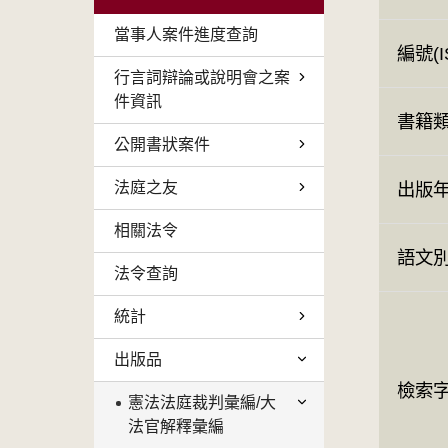
當事人案件進度查詢
編號(I
行言詞辯論或說明會之案
件資訊
書籍
公開書狀案件
法庭之友
出版
相關法令
語文
法令查詢
統計
出版品
檢索
憲法法庭裁判彙編/大
法官解釋彙編