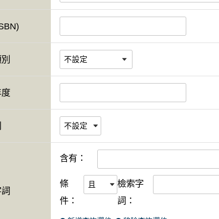
SBN)
類別
年度
別
含有：
條
檢索字
字詞
件：
詞：