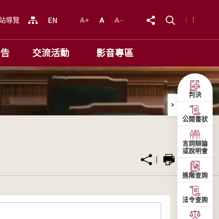
站導覽
公告
交流活動
影音專區
判決
公開書狀
言詞辯論
或說明會
進階查詢
法令查詢