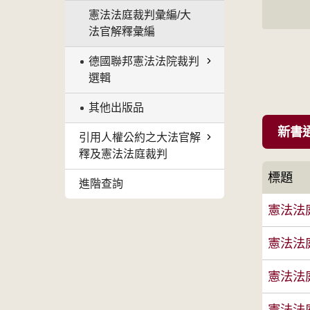
憲法法庭裁判彙編/大
法官解釋彙編
德國聯邦憲法法院裁判
選輯
其他出版品
新書
引用人權公約之大法官解
釋及憲法法庭裁判
標題
進階查詢
憲法法
憲法法庭
憲法法庭
憲法法庭