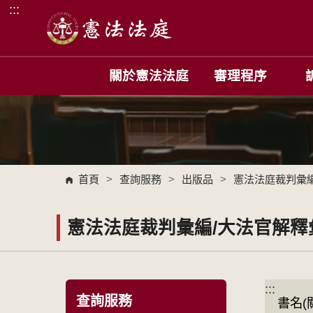
:::
跳到主要內容區塊
關於憲法法庭
審理程序
首頁
>
查詢服務
>
出版品
>
憲法法庭裁判彙
憲法法庭裁判彙編/大法官解釋
:::
:::
查詢服務
書名(