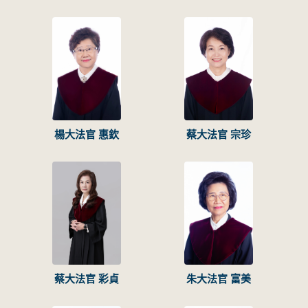
楊大法官 惠欽
蔡大法官 宗珍
蔡大法官 彩貞
朱大法官 富美