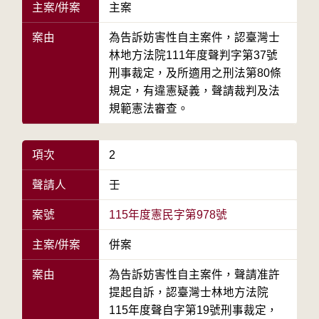
主案/併案
主案
案由
為告訴妨害性自主案件，認臺灣士
林地方法院111年度聲判字第37號
刑事裁定，及所適用之刑法第80條
規定，有違憲疑義，聲請裁判及法
規範憲法審查。
項次
2
聲請人
壬
案號
115年度憲民字第978號
主案/併案
併案
案由
為告訴妨害性自主案件，聲請准許
提起自訴，認臺灣士林地方法院
115年度聲自字第19號刑事裁定，