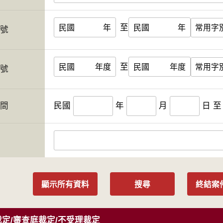
至
民國
年
民國
年
字號
至
民國
年度
民國
年度
案號
期間
民國
年
月
日
至
人
顯示所有資料
搜尋
終結案
定/審查庭裁定/不受理裁定