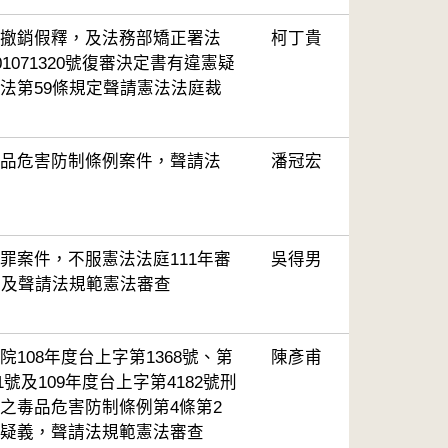
撤銷假釋，及法務部矯正署法
柯丁貴
01071320號復審決定書有違憲疑
法第59條規定聲請憲法法庭裁
品危害防制條例案件，聲請法
潘冠宏
罪案件，不服憲法法庭111年審
吳得男
定及聲請法規範憲法審查
108年度台上字第1368號、第
陳彥甫
61號及109年度台上字第4182號刑
之毒品危害防制條例第4條第2
疑義，聲請法規範憲法審查