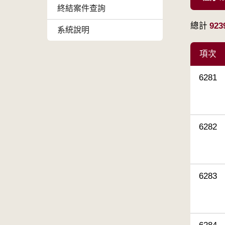
終結案件查詢
總計
923
系統說明
項次
6281
6282
6283