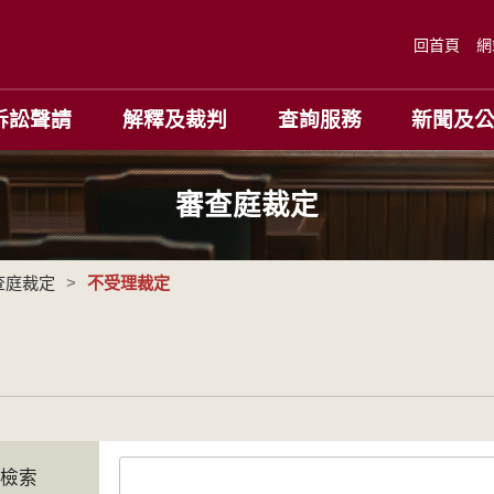
回首頁
網
訴訟聲請
解釋及裁判
查詢服務
新聞及
審查庭裁定
查庭裁定
>
不受理裁定
字檢索