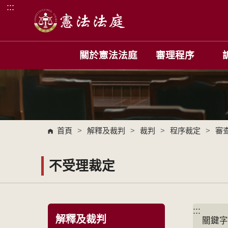
:::
跳到主要內容區塊
關於憲法法庭
審理程序
首頁
>
解釋及裁判
>
裁判
>
程序裁定
>
審
不受理裁定
:::
:::
解釋及裁判
關鍵