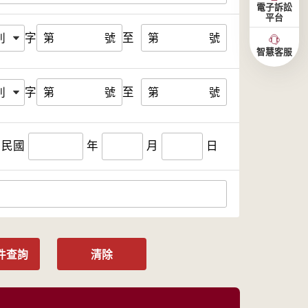
電子訴訟
平台
字
至
第
號
第
號
智慧客服
字
至
第
號
第
號
民國
年
月
日
件查詢
清除