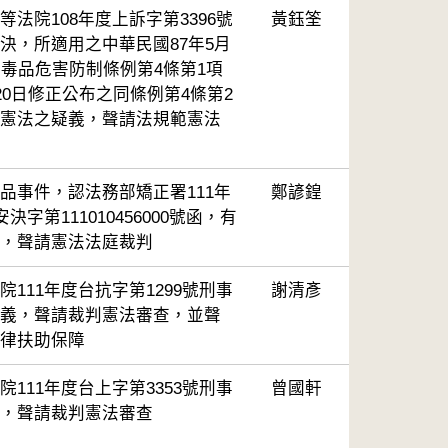
法院108年度上訴字第3396號
黃鈺筌
決，所適用之中華民國87年5月
之毒品危害防制條例第4條第1項
20日修正公布之同條例第4條第2
憲法之疑義，聲請法規範憲法
品事件，認法務部矯正署111年
鄭諺鍠
決字第111010456000號函，有
，聲請憲法法庭裁判
111年度台抗字第1299號刑事
謝清彥
義，聲請裁判憲法審查，並聲
律扶助保障
111年度台上字第3353號刑事
曾國軒
，聲請裁判憲法審查