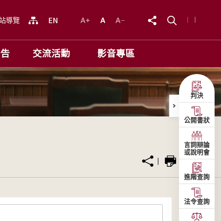
站導覽
公告
交流活動
影音專區
判決
公開書狀
言詞辯論
或說明會
進階查詢
法令查詢