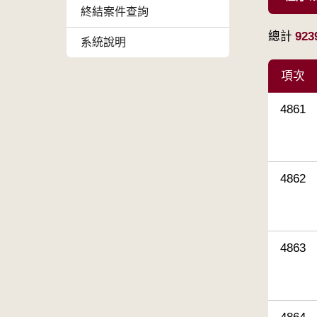
終結案件查詢
總計
923
系統說明
項次
4861
4862
4863