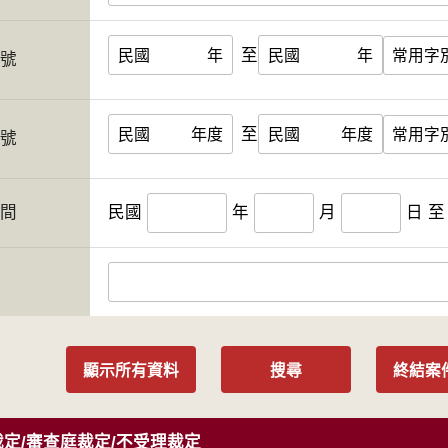
至
民國
年
民國
年
字號
至
民國
年度
民國
年度
案號
期間
民國
年
月
日
至
人
顯示所有資料
搜尋
終結案
定/審查庭裁定/不受理裁定