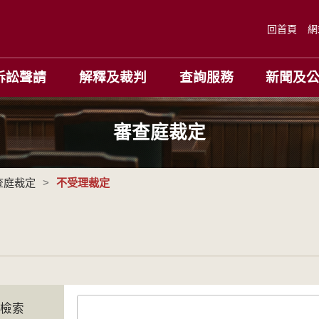
回首頁
網
訴訟聲請
解釋及裁判
查詢服務
新聞及
審查庭裁定
查庭裁定
>
不受理裁定
字檢索