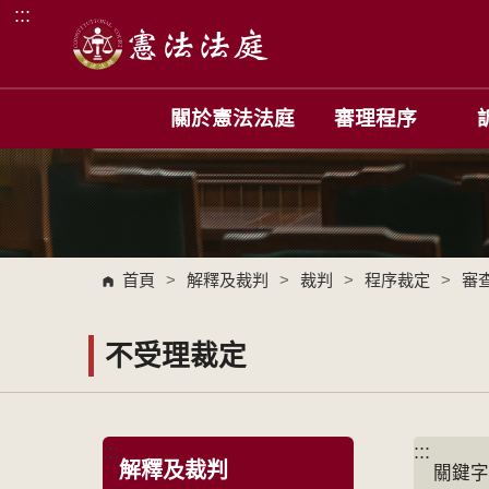
:::
跳到主要內容區塊
關於憲法法庭
審理程序
首頁
>
解釋及裁判
>
裁判
>
程序裁定
>
審
不受理裁定
:::
:::
解釋及裁判
關鍵