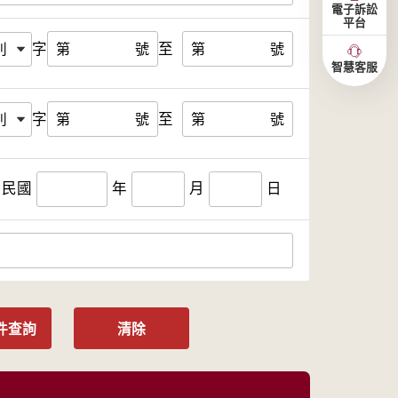
電子訴訟
平台
字
至
第
號
第
號
智慧客服
字
至
第
號
第
號
民國
年
月
日
件查詢
清除