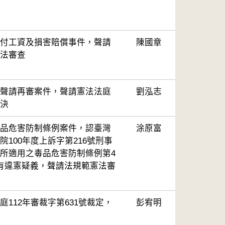
付工資及損害賠償事件，聲請
陳國章
法審查
聲請再審案件，聲請憲法法庭
劉泓志
決
品危害防制條例案件，認臺灣
涂原富
100年度上訴字第216號刑事
所適用之毒品危害防制條例第4
有違憲疑義，聲請法規範憲法審
112年審裁字第631號裁定，
彭宥明