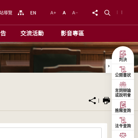
站導覽
公告
交流活動
影音專區
判決
公開書狀
言詞辯論
或說明會
進階查詢
法令查詢