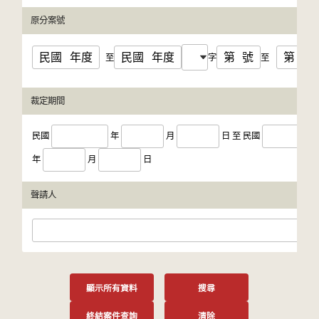
原分案號
民國
年度
民國
年度
第
號
第
號
至
字
至
裁定期間
民國
年
月
日
至
民國
年
月
日
聲請人
顯示所有資料
搜尋
終結案件查詢
清除