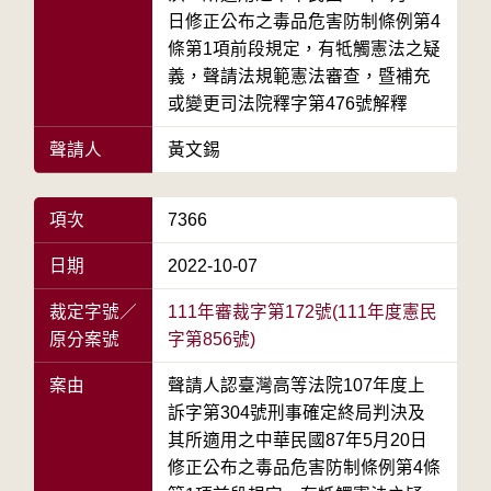
日修正公布之毒品危害防制條例第4
條第1項前段規定，有牴觸憲法之疑
義，聲請法規範憲法審查，暨補充
或變更司法院釋字第476號解釋
聲請人
黃文錫
項次
7366
日期
2022-10-07
裁定字號／
111年審裁字第172號(111年度憲民
原分案號
字第856號)
案由
聲請人認臺灣高等法院107年度上
訴字第304號刑事確定終局判決及
其所適用之中華民國87年5月20日
修正公布之毒品危害防制條例第4條