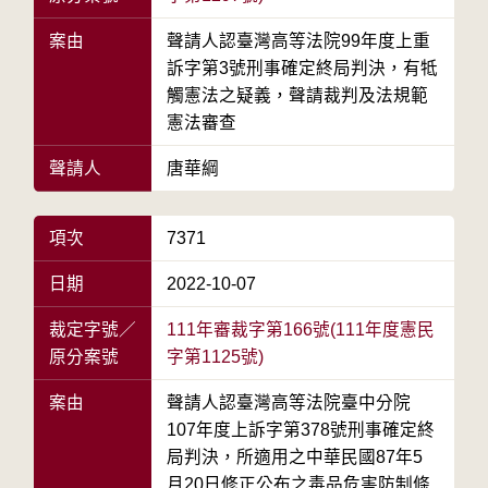
案由
聲請人認臺灣高等法院99年度上重
訴字第3號刑事確定終局判決，有牴
觸憲法之疑義，聲請裁判及法規範
憲法審查
聲請人
唐華綱
項次
7371
日期
2022-10-07
裁定字號／
111年審裁字第166號(111年度憲民
原分案號
字第1125號)
案由
聲請人認臺灣高等法院臺中分院
107年度上訴字第378號刑事確定終
局判決，所適用之中華民國87年5
月20日修正公布之毒品危害防制條