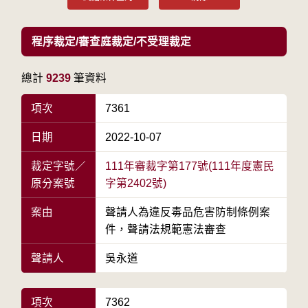
程序裁定/審查庭裁定/不受理裁定
總計
9239
筆資料
項次
7361
日期
2022-10-07
裁定字號／
111年審裁字第177號(111年度憲民
原分案號
字第2402號)
案由
聲請人為違反毒品危害防制條例案
件，聲請法規範憲法審查
聲請人
吳永道
項次
7362