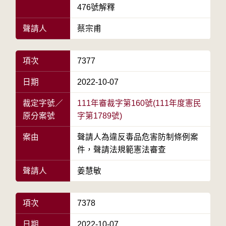
476號解釋
聲請人
蔡宗甫
項次
7377
日期
2022-10-07
裁定字號／
111年審裁字第160號(111年度憲民
原分案號
字第1789號)
案由
聲請人為違反毒品危害防制條例案
件，聲請法規範憲法審查
聲請人
姜慧敏
項次
7378
日期
2022-10-07