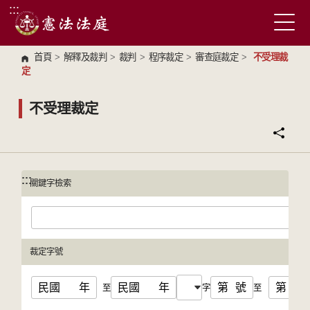
:::
跳到主要內容區塊
首頁
>
解釋及裁判
>
裁判
>
程序裁定
>
審查庭裁定
>
不受理裁
定
不受理裁定
:::
:::
關鍵字檢索
裁定字號
民國
年
民國
年
第
號
第
號
至
字
至