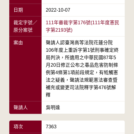
日期
2022-10-07
裁定字號／
111年審裁字第176號(111年度憲民
原分案號
字第2193號)
案由
聲請人認臺灣高等法院花蓮分院
106年度上重訴字第1號刑事確定終
局判決，所適用之中華民國87年5
月20日修正公布之毒品危害防制條
例第4條第1項前段規定，有牴觸憲
法之疑義，聲請法規範憲法審查暨
補充或變更司法院釋字第476號解
釋
聲請人
吳明達
項次
7363