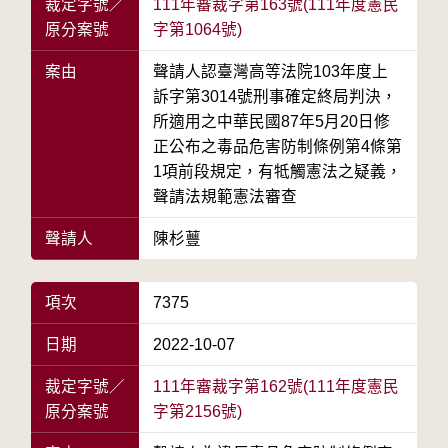
裁定字號／
111年審裁字第163號(111年度憲民
原分案號
字第1064號)
案由
聲請人認臺灣高等法院103年度上
訴字第3014號刑事確定終局判決，
所適用之中華民國87年5月20日修
正公布之毒品危害防制條例第4條第
1項前段規定，有牴觸憲法之疑義，
聲請法規範憲法審查
聲請人
陳杉蘴
項次
7375
日期
2022-10-07
裁定字號／
111年審裁字第162號(111年度憲民
原分案號
字第2156號)