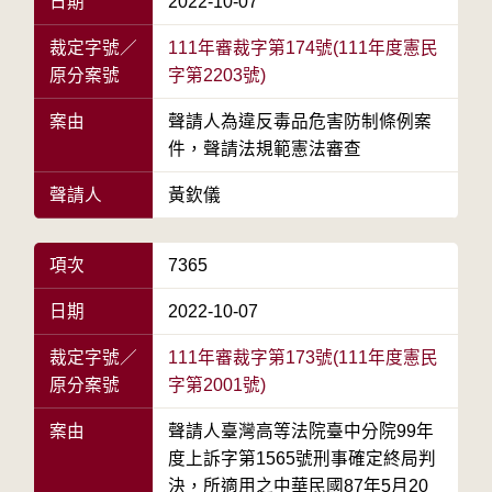
日期
2022-10-07
裁定字號／
111年審裁字第174號(111年度憲民
原分案號
字第2203號)
案由
聲請人為違反毒品危害防制條例案
件，聲請法規範憲法審查
聲請人
黃欽儀
項次
7365
日期
2022-10-07
裁定字號／
111年審裁字第173號(111年度憲民
原分案號
字第2001號)
案由
聲請人臺灣高等法院臺中分院99年
度上訴字第1565號刑事確定終局判
決，所適用之中華民國87年5月20