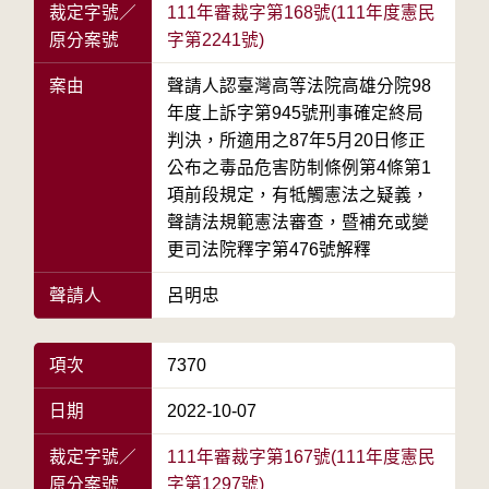
裁定字號／
111年審裁字第168號(111年度憲民
原分案號
字第2241號)
案由
聲請人認臺灣高等法院高雄分院98
年度上訴字第945號刑事確定終局
判決，所適用之87年5月20日修正
公布之毒品危害防制條例第4條第1
項前段規定，有牴觸憲法之疑義，
聲請法規範憲法審查，暨補充或變
更司法院釋字第476號解釋
聲請人
呂明忠
項次
7370
日期
2022-10-07
裁定字號／
111年審裁字第167號(111年度憲民
原分案號
字第1297號)