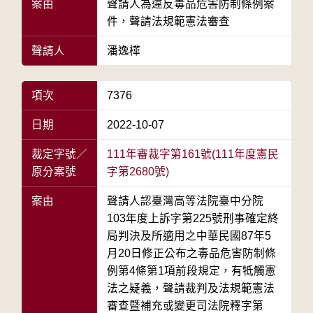
案由
聲請人為違反毒品危害防制條例案
件，聲請法規範憲法審查
聲請人
潘逸樺
項次
7376
日期
2022-10-07
裁定字號／
111年審裁字第161號(111年度憲民
原分案號
字第2680號)
案由
聲請人認臺灣高等法院臺中分院
103年度上訴字第225號刑事確定終
局判決及所適用之中華民國87年5
月20日修正公布之毒品危害防制條
例第4條第1項前段規定，有牴觸憲
法之疑義，聲請裁判及法規範憲法
審查暨補充或變更司法院釋字第