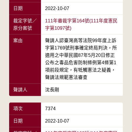
日期
2022-10-07
裁定字號／
111年審裁字第164號(111年度憲民
原分案號
字第1097號)
案由
聲請人認臺灣高等法院99年度上訴
字第1769號刑事確定終局判決，所
適用之中華民國87年5月20日修正
公布之毒品危害防制條例第4條第1
項前段規定，有牴觸憲法之疑義，
聲請法規範憲法審查
聲請人
沈長剛
項次
7374
日期
2022-10-07