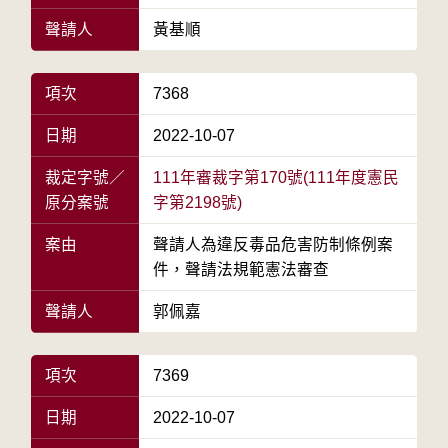
聲請人
黃基順
項次
7368
日期
2022-10-07
裁定字號／
111年審裁字第170號(111年度憲民
原分案號
字第2198號)
案由
聲請人為違反毒品危害防制條例案
件，聲請法規範憲法審查
聲請人
郭佩嘉
項次
7369
日期
2022-10-07