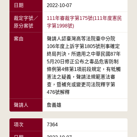
日期
2022-10-07
裁定字號／
111年審裁字第175號(111年度憲民
原分案號
字第1998號)
案由
聲請人認臺灣高等法院臺中分院
106年度上訴字第1805號刑事確定
終局判決，所適用之中華民國87年
5月20日修正公布之毒品危害防制
條例第4條第1項前段規定，有牴觸
憲法之疑義，聲請法規範憲法審
查，暨補充或變更司法院釋字第
476號解釋
聲請人
詹義雄
項次
7364