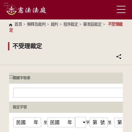
:::
跳到主要內容區塊
首頁
>
解釋及裁判
>
裁判
>
程序裁定
>
審查庭裁定
>
不受理裁
定
不受理裁定
:::
:::
關鍵字檢索
裁定字號
民國
年
民國
年
第
號
第
號
至
字
至