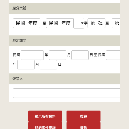
原分案號
民國
年度
民國
年度
第
號
第
號
至
字
至
裁定期間
民國
年
月
日
至
民國
年
月
日
聲請人
顯示所有資料
搜尋
終結案件查詢
清除