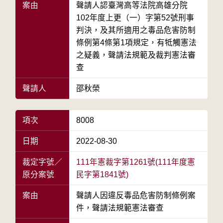
案由
聲請人認臺灣高等法院高雄分院
102年度上更（一）字第52號刑事
判決，及其所適用之毒品危害防制
條例第4條第1項規定，有牴觸憲法
之疑義，聲請法規範及裁判憲法審
查
聲請人
邵秋榮
項次
8008
日期
2022-08-30
裁定字號／
111年憲裁字第1261號(111年度憲
原分案號
民字第1841號)
案由
聲請人因違反毒品危害防制條例案
件，聲請法規範憲法審查