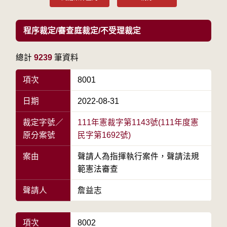
程序裁定/審查庭裁定/不受理裁定
總計
9239
筆資料
項次
8001
日期
2022-08-31
裁定字號／
111年憲裁字第1143號(111年度憲
原分案號
民字第1692號)
案由
聲請人為指揮執行案件，聲請法規
範憲法審查
聲請人
詹益志
項次
8002