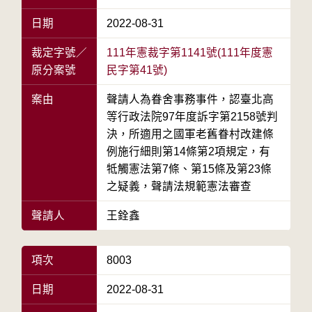
日期
2022-08-31
裁定字號／
111年憲裁字第1141號(111年度憲
原分案號
民字第41號)
案由
聲請人為眷舍事務事件，認臺北高
等行政法院97年度訴字第2158號判
決，所適用之國軍老舊眷村改建條
例施行細則第14條第2項規定，有
牴觸憲法第7條、第15條及第23條
之疑義，聲請法規範憲法審查
聲請人
王銓鑫
項次
8003
日期
2022-08-31