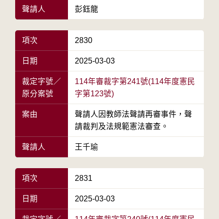
聲請人
彭鈺龍
項次
2830
日期
2025-03-03
裁定字號／
114年審裁字第241號(114年度憲民
原分案號
字第123號)
案由
聲請人因教師法聲請再審事件，聲
請裁判及法規範憲法審查。
聲請人
王千瑜
項次
2831
日期
2025-03-03