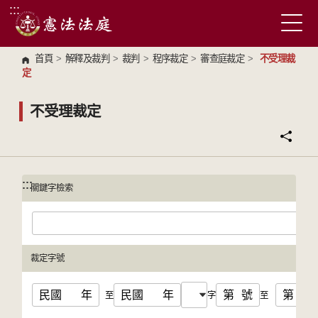
:::
跳到主要內容區塊
首頁
>
解釋及裁判
>
裁判
>
程序裁定
>
審查庭裁定
>
不受理裁
定
不受理裁定
:::
:::
關鍵字檢索
裁定字號
民國
年
民國
年
第
號
第
號
至
字
至