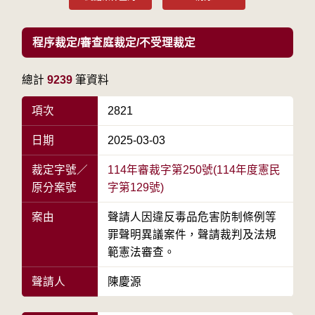
程序裁定/審查庭裁定/不受理裁定
總計
9239
筆資料
項次
2821
日期
2025-03-03
裁定字號／
114年審裁字第250號(114年度憲民
原分案號
字第129號)
案由
聲請人因違反毒品危害防制條例等
罪聲明異議案件，聲請裁判及法規
範憲法審查。
聲請人
陳慶源