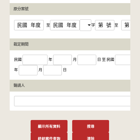
原分案號
民國
年度
民國
年度
第
號
第
號
至
字
至
裁定期間
民國
年
月
日
至
民國
年
月
日
聲請人
顯示所有資料
搜尋
終結案件查詢
清除