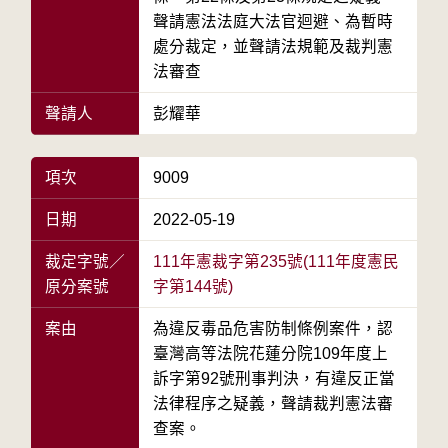
聲請憲法法庭大法官迴避、為暫時
處分裁定，並聲請法規範及裁判憲
法審查
聲請人
彭耀華
項次
9009
日期
2022-05-19
裁定字號／
111年憲裁字第235號(111年度憲民
原分案號
字第144號)
案由
為違反毒品危害防制條例案件，認
臺灣高等法院花蓮分院109年度上
訴字第92號刑事判決，有違反正當
法律程序之疑義，聲請裁判憲法審
查案。