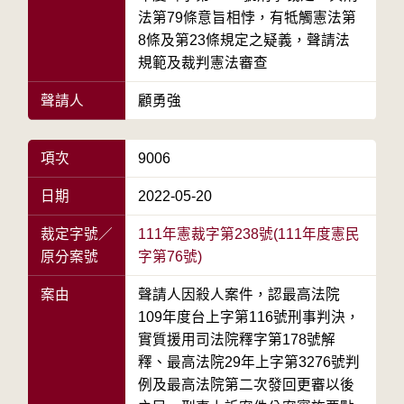
法第79條意旨相悖，有牴觸憲法第
8條及第23條規定之疑義，聲請法
規範及裁判憲法審查
聲請人
顧勇強
項次
9006
日期
2022-05-20
裁定字號／
111年憲裁字第238號(111年度憲民
原分案號
字第76號)
案由
聲請人因殺人案件，認最高法院
109年度台上字第116號刑事判決，
實質援用司法院釋字第178號解
釋、最高法院29年上字第3276號判
例及最高法院第二次發回更審以後