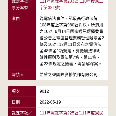
裁定字號／
111年憲裁字第233號(110年度憲二
原分案號
字第384號)
案由
為電信法事件，認最高行政法院
108年度上字第980號判決，所適用
之102年6月14日國家通訊傳播委員
會公告之電波監理業務管理辦法第2
條及102年12月11日公布之電信法
第48條第1項規定，有抵觸法律明
確性原則及憲法第7條、第11條、
第23條規定之疑義，聲請解釋案。
聲請人
希望之聲國際廣播製作有限公司
項次
9012
日期
2022-05-19
裁定字號／
111年憲裁字第225號(111年度憲民