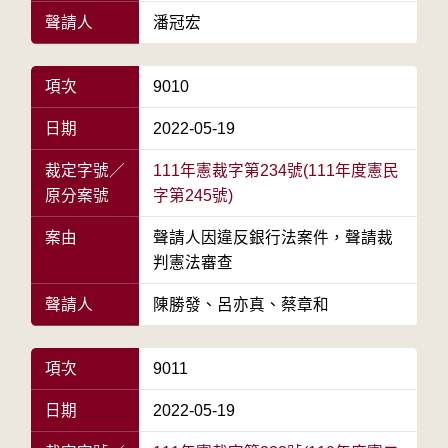
聲請人
潘冠宏
項次
9010
日期
2022-05-19
裁定字號／
111年憲裁字第234號(111年度憲民
原分案號
字第245號)
案由
聲請人因違反銀行法案件，聲請裁
判憲法審查
聲請人
陳勝發、呂亦真、蔡章和
項次
9011
日期
2022-05-19