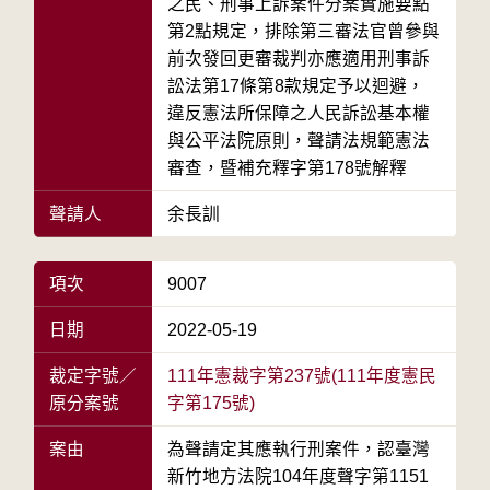
之民、刑事上訴案件分案實施要點
第2點規定，排除第三審法官曾參與
前次發回更審裁判亦應適用刑事訴
訟法第17條第8款規定予以迴避，
違反憲法所保障之人民訴訟基本權
與公平法院原則，聲請法規範憲法
審查，暨補充釋字第178號解釋
聲請人
余長訓
項次
9007
日期
2022-05-19
裁定字號／
111年憲裁字第237號(111年度憲民
原分案號
字第175號)
案由
為聲請定其應執行刑案件，認臺灣
新竹地方法院104年度聲字第1151