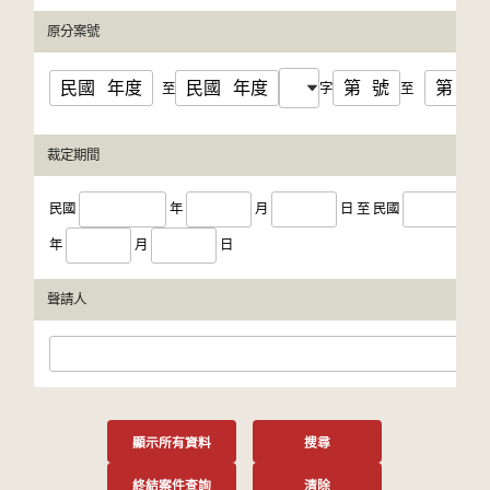
原分案號
民國
年度
民國
年度
第
號
第
號
至
字
至
裁定期間
民國
年
月
日
至
民國
年
月
日
聲請人
顯示所有資料
搜尋
終結案件查詢
清除