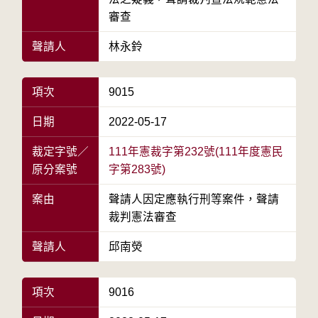
審查
聲請人
林永鈴
項次
9015
日期
2022-05-17
裁定字號／
111年憲裁字第232號(111年度憲民
原分案號
字第283號)
案由
聲請人因定應執行刑等案件，聲請
裁判憲法審查
聲請人
邱南熒
項次
9016