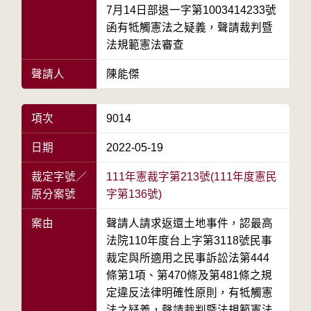
7月14日部退一字第1003414233號
函有牴觸憲法之疑義，聲請裁判暨
法規範憲法審查
聲請人
陳能傑
項次
9014
日期
2022-05-19
裁定字號／
111年憲裁字第213號(111年度憲民
原分案號
字第136號)
案由
聲請人請求返還土地事件，認最高
法院110年度台上字第3118號民事
裁定與所適用之民事訴訟法第444
條第1項、第470條及第481條之規
定違反法律明確性原則，有牴觸憲
法之疑義，聲請裁判暨法規範憲法