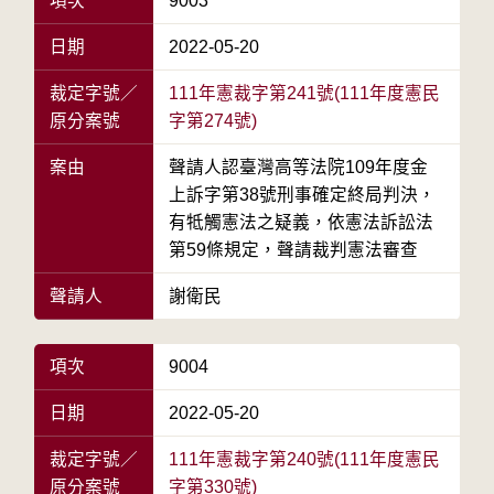
項次
9003
日期
2022-05-20
裁定字號／
111年憲裁字第241號(111年度憲民
原分案號
字第274號)
案由
聲請人認臺灣高等法院109年度金
上訴字第38號刑事確定終局判決，
有牴觸憲法之疑義，依憲法訴訟法
第59條規定，聲請裁判憲法審查
聲請人
謝衛民
項次
9004
日期
2022-05-20
裁定字號／
111年憲裁字第240號(111年度憲民
原分案號
字第330號)