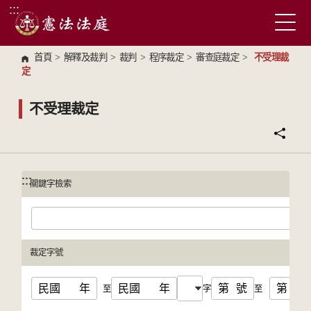
:::
跳到主要內容區塊
首頁
>
解釋及裁判
>
裁判
>
程序裁定
>
審查庭裁定
>
不受理裁
定
不受理裁定
:::
:::
關鍵字檢索
裁定字號
民國
年
民國
年
第
號
第
號
至
字
至