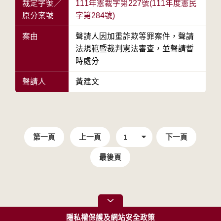
裁定字號／
111年憲裁字第227號(111年度憲民
原分案號
字第284號)
案由
聲請人因加重詐欺等罪案件，聲請
法規範暨裁判憲法審查，並聲請暫
時處分
聲請人
黃建文
第一頁
上一頁
下一頁
最後頁
隱私權保護及網站安全政策