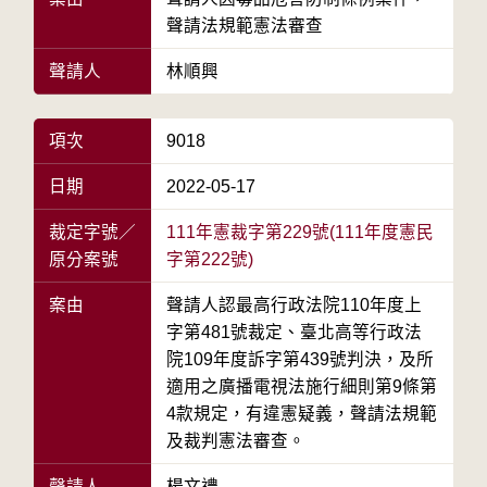
聲請法規範憲法審查
聲請人
林順興
項次
9018
日期
2022-05-17
裁定字號／
111年憲裁字第229號(111年度憲民
原分案號
字第222號)
案由
聲請人認最高行政法院110年度上
字第481號裁定、臺北高等行政法
院109年度訴字第439號判決，及所
適用之廣播電視法施行細則第9條第
4款規定，有違憲疑義，聲請法規範
及裁判憲法審查。
聲請人
楊文禮