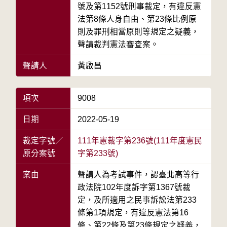
號及第1152號刑事裁定，有違反憲
法第8條人身自由、第23條比例原
則及罪刑相當原則等規定之疑義，
聲請裁判憲法審查案。
聲請人
黃啟昌
項次
9008
日期
2022-05-19
裁定字號／
111年憲裁字第236號(111年度憲民
原分案號
字第233號)
案由
聲請人為考試事件，認臺北高等行
政法院102年度訴字第1367號裁
定，及所適用之民事訴訟法第233
條第1項規定，有違反憲法第16
條、第22條及第23條規定之疑義，