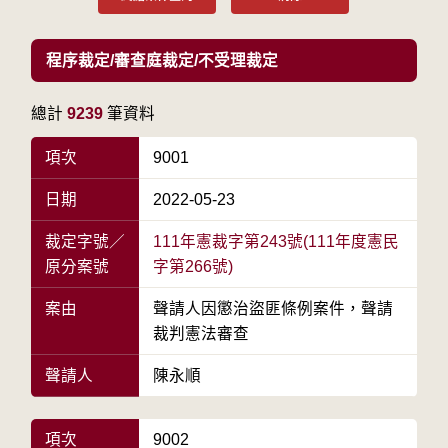
程序裁定/審查庭裁定/不受理裁定
總計
9239
筆資料
項次
9001
日期
2022-05-23
裁定字號／
111年憲裁字第243號(111年度憲民
原分案號
字第266號)
案由
聲請人因懲治盜匪條例案件，聲請
裁判憲法審查
聲請人
陳永順
項次
9002