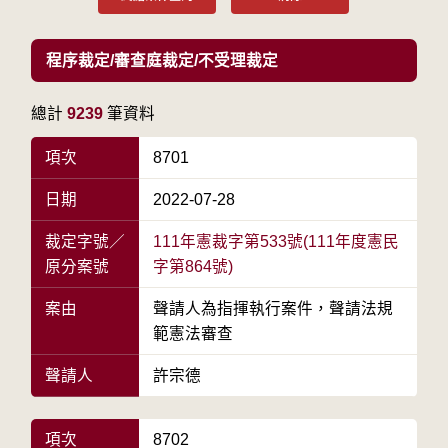
程序裁定/審查庭裁定/不受理裁定
總計
9239
筆資料
項次
8701
日期
2022-07-28
裁定字號／
111年憲裁字第533號(111年度憲民
原分案號
字第864號)
案由
聲請人為指揮執行案件，聲請法規
範憲法審查
聲請人
許宗德
項次
8702