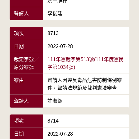
統一解釋
聲請人
李俊廷
項次
8713
日期
2022-07-28
裁定字號／
111年憲裁字第513號(111年度憲民
原分案號
字第1034號)
案由
聲請人因違反毒品危害防制條例案
件，聲請法規範及裁判憲法審查
聲請人
許淑鈺
項次
8714
日期
2022-07-28