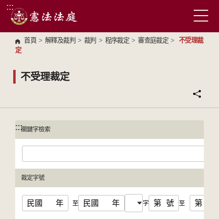
:::
跳到主要內容區塊
首頁
>
解釋及裁判
>
裁判
>
程序裁定
>
審查庭裁定
>
不受理裁
定
不受理裁定
:::
:::
關鍵字檢索
裁定字號
民國
年
民國
年
第
號
第
號
至
字
至