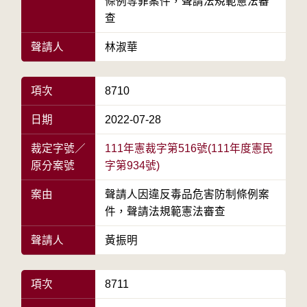
條例等罪案件，聲請法規範憲法審
查
聲請人
林淑華
項次
8710
日期
2022-07-28
裁定字號／
111年憲裁字第516號(111年度憲民
原分案號
字第934號)
案由
聲請人因違反毒品危害防制條例案
件，聲請法規範憲法審查
聲請人
黃振明
項次
8711