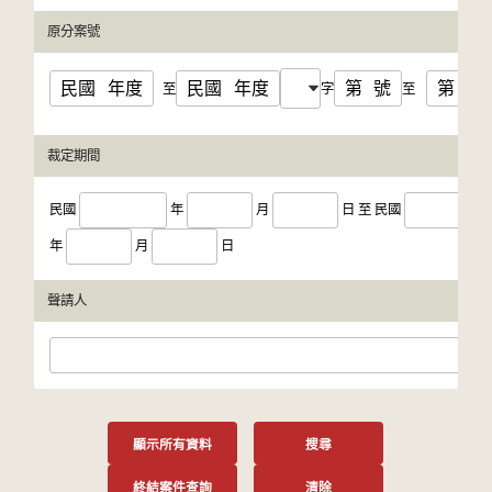
原分案號
民國
年度
民國
年度
第
號
第
號
至
字
至
裁定期間
民國
年
月
日
至
民國
年
月
日
聲請人
顯示所有資料
搜尋
終結案件查詢
清除