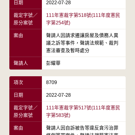
日期
2022-07-28
裁定字號／
111年憲裁字第518號(111年度憲民
原分案號
字第254號)
案由
聲請人因請求遷讓房屋及債務人異
議之訴等事件，聲請法規範、裁判
憲法審查及暫時處分
聲請人
彭耀華
項次
8709
日期
2022-07-28
裁定字號／
111年憲裁字第517號(111年度憲民
原分案號
字第583號)
案由
聲請人因自訴被告等違反貪污治罪