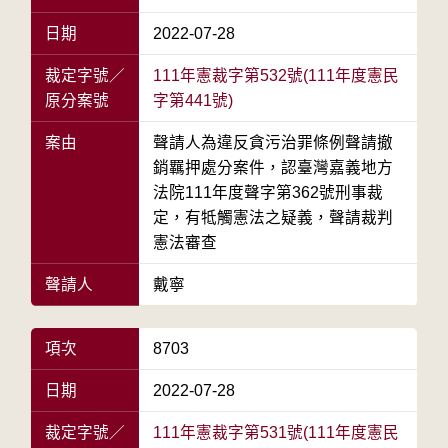
日期
2022-07-28
裁定字號／
111年憲裁字第532號(111年度憲民
原分案號
字第441號)
案由
聲請人為違反貪污治罪條例聲請撤
銷羈押處分案件，認臺灣嘉義地方
法院111年度聲字第362號刑事裁
定，有牴觸憲法之疑義，聲請裁判
憲法審查
聲請人
戴寧
項次
8703
日期
2022-07-28
裁定字號／
111年憲裁字第531號(111年度憲民