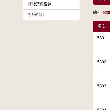
終結案件查詢
總計
923
系統說明
項次
5801
5802
5803