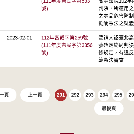
(111年度憲民字第533
高等法院102年
號)
判決，所適用之
之毒品危害防制
牴觸憲法之疑義
2023-02-01
112年審裁字第259號
聲請人認臺北高等
(111年度憲民字第3356
號確定終局判決
號)
條規定，有違反
範憲法審查
一頁
上一頁
291
292
293
294
295
29
最後頁