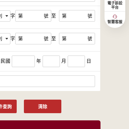
電子訴訟
平台
字
至
第
號
第
號
智慧客服
字
至
第
號
第
號
民國
年
月
日
件查詢
清除