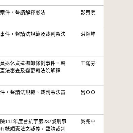
案件，聲請解釋憲法
彭宥明
事件，聲請法規範及裁判憲法
洪錦坤
員退休資遣撫卹條例事件，聲
王滿芬
憲法審查及變更司法院解釋
件，聲請法規範、裁判憲法審
呂ＯＯ
111年度台抗字第237號刑事
吳兆中
有牴觸憲法之疑義，聲請裁判