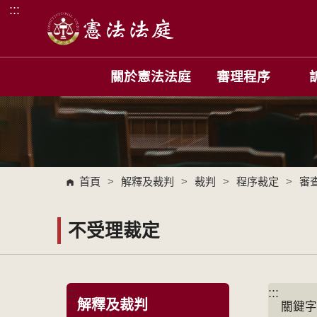
:::
跳到主要內容區塊
關於憲法法庭
審理程序
首頁
>
解釋及裁判
>
裁判
>
程序裁定
>
審
不受理裁定
:::
:::
解釋及裁判
關鍵