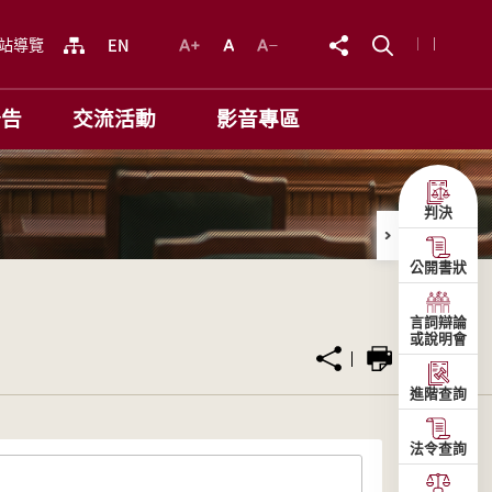
站導覽
公告
交流活動
影音專區
判決
公開書狀
言詞辯論
或說明會
進階查詢
法令查詢