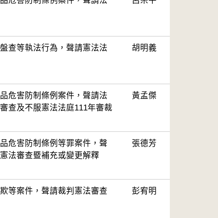
品危害防制條例案件，聲請法
呂宗平
盤查等執法行為，聲請憲法法
胡明義
品危害防制條例案件，聲請法
黃孟傑
審查及不服憲法法庭111年審裁
品危害防制條例等罪案件，聲
張德芳
憲法審查暨補充或變更解釋
欺等案件，聲請裁判憲法審查
彭宥明