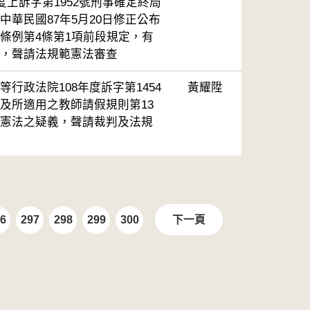
度上訴字第1952號刑事確定終局
中華民國87年5月20日修正公布
條例第4條第1項前段規定，有
，聲請法規範憲法審查
行政法院108年度訴字第1454
黃耀陞
及所適用之教師請假規則第13
憲法之疑義，聲請裁判及法規
6
297
298
299
300
下一頁