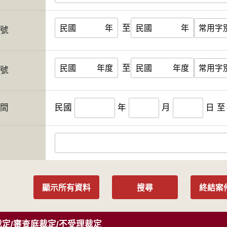
至
民國
年
民國
年
字號
至
民國
年度
民國
年度
案號
期間
民國
年
月
日
至
人
顯示所有資料
搜尋
終結案
定/審查庭裁定/不受理裁定