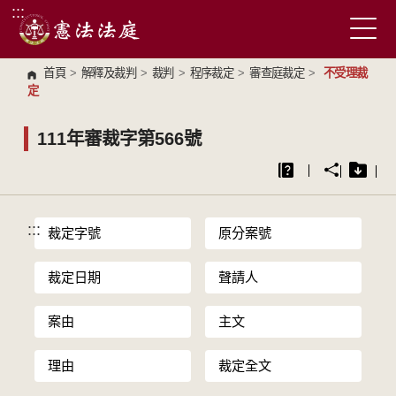
:::
跳到主要內容區塊
首頁
>
解釋及裁判
>
裁判
>
程序裁定
>
審查庭裁定
>
不受理裁
定
111年審裁字第566號
:::
裁定字號
原分案號
裁定日期
聲請人
案由
主文
理由
裁定全文