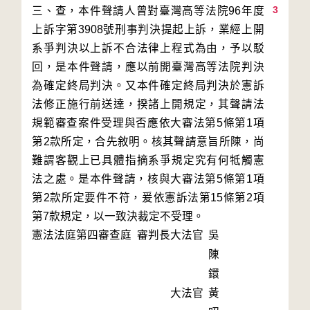
3
三、查，本件聲請人曾對臺灣高等法院96年度
上訴字第3908號刑事判決提起上訴，業經上開
系爭判決以上訴不合法律上程式為由，予以駁
回，是本件聲請，應以前開臺灣高等法院判決
為確定終局判決。又本件確定終局判決於憲訴
法修正施行前送達，揆諸上開規定，其聲請法
規範審查案件受理與否應依大審法第5條第1項
第2款所定，合先敘明。核其聲請意旨所陳，尚
難謂客觀上已具體指摘系爭規定究有何牴觸憲
法之處。是本件聲請，核與大審法第5條第1項
第2款所定要件不符，爰依憲訴法第15條第2項
第7款規定，以一致決裁定不受理。
憲法法庭第四審查庭 審判長
大法官
吳
陳
鐶
大法官
黃