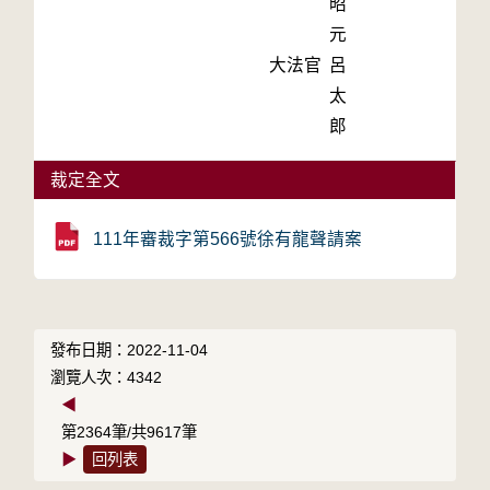
昭
元
大法官
呂
太
郎
裁定全文
111年審裁字第566號徐有龍聲請案
發布日期：2022-11-04
瀏覽人次：4342
◀
第2364筆/共9617筆
▶
回列表