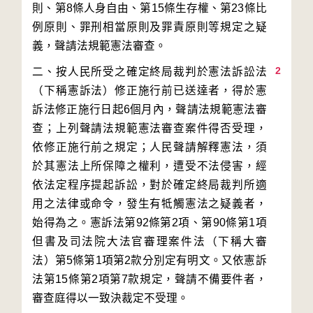
則、第8條人身自由、第15條生存權、第23條比
例原則、罪刑相當原則及罪責原則等規定之疑
2
二、按人民所受之確定終局裁判於憲法訴訟法
（下稱憲訴法）修正施行前已送達者，得於憲
訴法修正施行日起6個月內，聲請法規範憲法審
查；上列聲請法規範憲法審查案件得否受理，
依修正施行前之規定；人民聲請解釋憲法，須
於其憲法上所保障之權利，遭受不法侵害，經
依法定程序提起訴訟，對於確定終局裁判所適
用之法律或命令，發生有牴觸憲法之疑義者，
始得為之。憲訴法第92條第2項、第90條第1項
但書及司法院大法官審理案件法（下稱大審
法）第5條第1項第2款分別定有明文。又依憲訴
法第15條第2項第7款規定，聲請不備要件者，