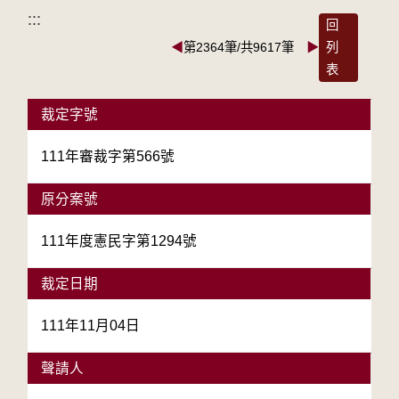
:::
回
◀
第2364筆/共9617筆
▶
列
表
裁定字號
111年審裁字第566號
原分案號
111年度憲民字第1294號
裁定日期
111年11月04日
聲請人