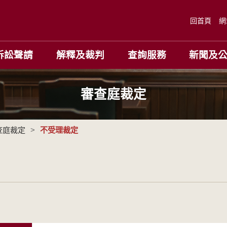
回首頁
網
訴訟聲請
解釋及裁判
查詢服務
新聞及
審查庭裁定
查庭裁定
>
不受理裁定