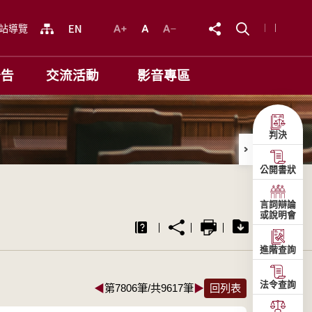
站導覽
公告
交流活動
影音專區
判決
公開書狀
言詞辯論
或說明會
進階查詢
法令查詢
◀
第7806筆/共9617筆
▶
回列表