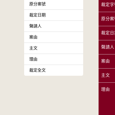
原分案號
裁定字
裁定日期
原分案
聲請人
裁定日
案由
聲請人
主文
理由
案由
裁定全文
主文
理由