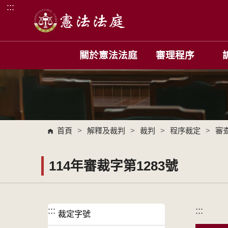
:::
跳到主要內容區塊
關於憲法法庭
審理程序
首頁
>
解釋及裁判
>
裁判
>
程序裁定
>
審
114年審裁字第1283號
:::
:::
裁定字號