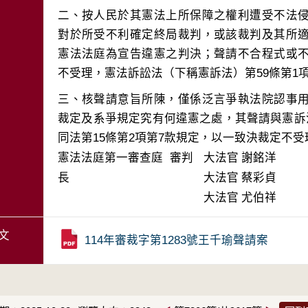
二、按人民於其憲法上所保障之權利遭受不法
對於所受不利確定終局裁判，或該裁判及其所
憲法法庭為宣告違憲之判決；聲請不合程式或
三、核聲請意旨所陳，僅係泛言爭執法院認事
裁定及系爭規定究有何違憲之處，其聲請與憲訴
同法第15條第2項第7款規定，以一致決裁定不受
憲法法庭第一審查庭 審判
大法官
謝銘洋
長
大法官
蔡彩貞
大法官
尤伯祥
文
114年審裁字第1283號王千瑜聲請案