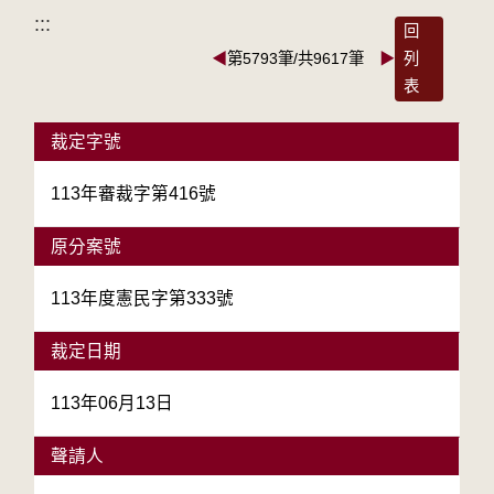
:::
回
◀
第5793筆/共9617筆
▶
列
表
裁定字號
113年審裁字第416號
原分案號
113年度憲民字第333號
裁定日期
113年06月13日
聲請人