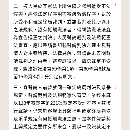
2
二、按人民於其憲法上所保障之權利遭受不法
侵害，經依法定程序用盡審級救濟程序，對於
所受不利確定終局裁判，或該裁判及其所適用
之法規範，認有牴觸憲法者，得聲請憲法法庭
為宣告違憲之判決；人民聲請裁判及法規範憲
法審查，應以聲請書記載聲請判決之理由及聲
請人對本案所持之法律見解；聲請書未表明聲
請裁判之理由者，審查庭得以一致決裁定不受
理。憲法訴訟法第59條第1項、第60條第6款及
3
三、查聲請人前曾就同一確定終局判決及系爭
規定，聲請裁判及法規範憲法審查，業經本庭
以113年審裁字第221號裁定不受理在案。茲復
行聲請，仍未於客觀上具體指明確定終局判決
及系爭規定有何牴觸憲法之處。是本件聲請與
上開規定之要件有所未合，爰以一致決裁定不