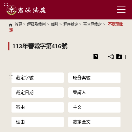
:::
跳到主要內容區塊
首頁
>
解釋及裁判
>
裁判
>
程序裁定
>
審查庭裁定
>
不受理裁
定
113年審裁字第416號
:::
裁定字號
原分案號
裁定日期
聲請人
案由
主文
理由
裁定全文