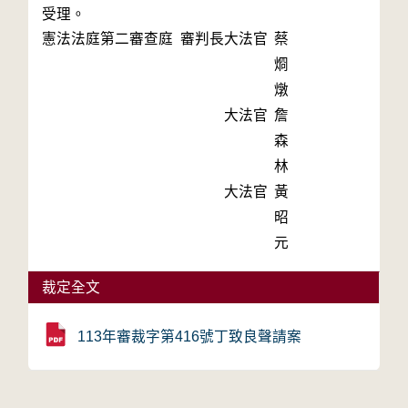
受理。
憲法法庭第二審查庭 審判長
大法官
蔡
烱
燉
大法官
詹
森
林
大法官
黃
昭
元
裁定全文
113年審裁字第416號丁致良聲請案