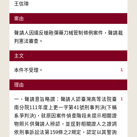
王信璋
案由
聲請人因違反槍砲彈藥刀械管制條例案件，聲請裁
判憲法審查。
主文
1
本件不受理。
理由
1
一、聲請意旨略謂：聲請人認臺灣高等法院臺
南分院111年度上更一字第41號刑事判決(下稱
系爭判決)，就原因案件偵查階段未提示相關證
物照片供聲請人辨認，並逕對相關證人之證詞
依刑事訴訟法第159條之2規定，認定以其警詢