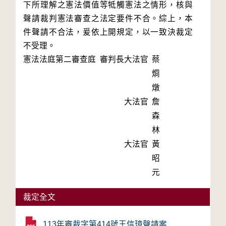
下所理解之憲法價值等牴觸憲法之情形，核與
聲請裁判憲法審查之法定要件不合。綜上，本
件聲請不合法，爰依上開規定，以一致決裁定
不受理。
憲法法庭第二審查庭 審判長
大法官
蔡
烱
燉
大法官
詹
森
林
大法官
黃
昭
元
裁定全文
113年審裁字第414號王信璋聲請案