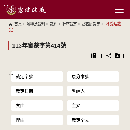
:::
跳到主要內容區塊
首頁
>
解釋及裁判
>
裁判
>
程序裁定
>
審查庭裁定
>
不受理裁
定
113年審裁字第414號
:::
裁定字號
原分案號
裁定日期
聲請人
案由
主文
理由
裁定全文