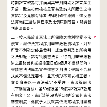
時期證言較為可採而與其審判階段之證言產生
矛盾，致生扣案槍枝是否為聲請人所販售之事
實認定及見解有悖於法律明確性原則、違反憲
法第8條正當法律程序及比例原則等語，聲請裁
2
二、按人民於其憲法上所保障之權利遭受不法
侵害，經依法定程序用盡審級救濟程序，對於
所受不利確定終局裁判，或該裁判及其所適用
之法規範，認有牴觸憲法者，得自用盡審級救
濟之最終裁判送達後翌日起6個月不變期間內，
聲請憲法法庭為宣告違憲之判決；聲請不合程
式或不備法定要件，且其情形不可以補正者，
審查庭得以一致決裁定不受理，憲法訴訟法
（下稱憲訴法）第59條及第15條第2項第7款定
有明文。又，憲訴法第59條第1項所定裁判憲法
審查制度，係賦予人民就其依法定程序用盡審