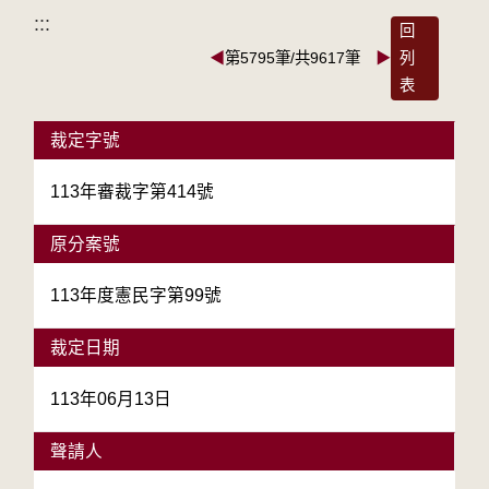
:::
回
◀
第5795筆/共9617筆
▶
列
表
裁定字號
113年審裁字第414號
原分案號
113年度憲民字第99號
裁定日期
113年06月13日
聲請人