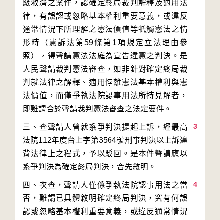
級救濟之案件，認確定終局裁判解釋及適用法
律，有誤認或忽略基本權利重要意義，或違反
通常情況下所理解之憲法價值等牴觸憲法之情
形時（憲訴法第59條第1項規定立法理由參
照），得聲請憲法法庭為宣告違憲之判決。是
人民聲請裁判憲法審查，如非針對確定終局裁
判就法律之解釋、適用悖離憲法基本權利與憲
法價值，而僅爭執法院認事用法所持見解者，
3
三、查聲請人曾就系爭判決提起上訴，經最高
法院112年度台上字第3564號刑事判決以上訴違
背法律上之程式，予以駁回。是本件聲請應以
4
四、次查，聲請人僅係爭執法院認事用法之當
否，難謂已具體敘明確定終局判決，究有何誤
認或忽略基本權利重要意義，或違反通常情況