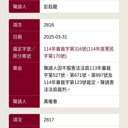
聲請人
彭鈺龍
項次
2816
日期
2025-03-31
裁定字號／
114年審裁字第316號(114年度憲民
原分案號
字第170號)
案由
聲請人因不服憲法法庭113年審裁
字第527號、第671號、第897號及
114年審裁字第123號裁定，聲請憲
法法庭裁判。
聲請人
黃暖春
項次
2817