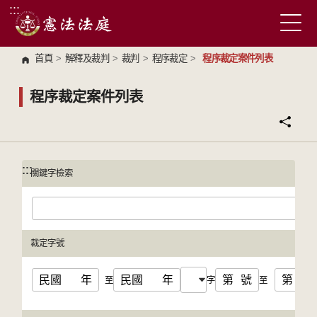
:::
跳到主要內容區塊
首頁
>
解釋及裁判
>
裁判
>
程序裁定
>
程序裁定案件列表
程序裁定案件列表
:::
:::
關鍵字檢索
裁定字號
民國
年
民國
年
第
號
第
號
至
字
至