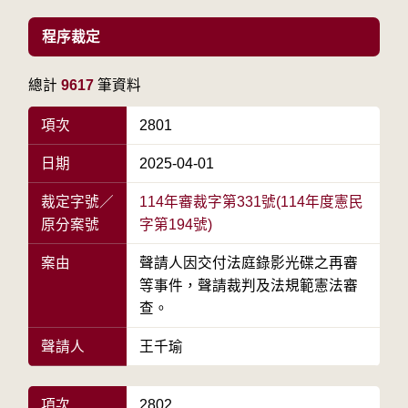
程序裁定
總計
9617
筆資料
項次
2801
日期
2025-04-01
裁定字號／
114年審裁字第331號(114年度憲民
原分案號
字第194號)
案由
聲請人因交付法庭錄影光碟之再審
等事件，聲請裁判及法規範憲法審
查。
聲請人
王千瑜
項次
2802