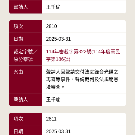
聲請人
王千瑜
項次
2810
日期
2025-03-31
裁定字號／
114年審裁字第322號(114年度憲民
原分案號
字第186號)
案由
聲請人因聲請交付法庭錄音光碟之
再審等事件，聲請裁判及法規範憲
法審查。
聲請人
王千瑜
項次
2811
日期
2025-03-31