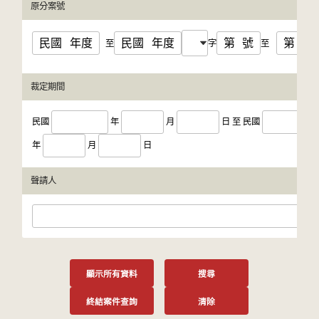
原分案號
民國
年度
民國
年度
第
號
第
號
至
字
至
裁定期間
民國
年
月
日
至
民國
年
月
日
聲請人
顯示所有資料
搜尋
終結案件查詢
清除