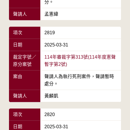
分。
聲請人
孟憲緯
項次
2819
日期
2025-03-31
裁定字號／
114年審裁字第313號(114年度憲聲
原分案號
暫字第2號)
案由
聲請人為執行死刑案件，聲請暫時
處分。
聲請人
黃麟凱
項次
2820
日期
2025-03-31