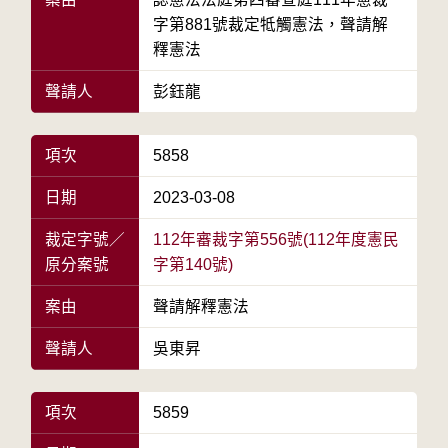
字第881號裁定牴觸憲法，聲請解
釋憲法
聲請人
彭鈺龍
項次
5858
日期
2023-03-08
裁定字號／
112年審裁字第556號(112年度憲民
原分案號
字第140號)
案由
聲請解釋憲法
聲請人
吳東昇
項次
5859