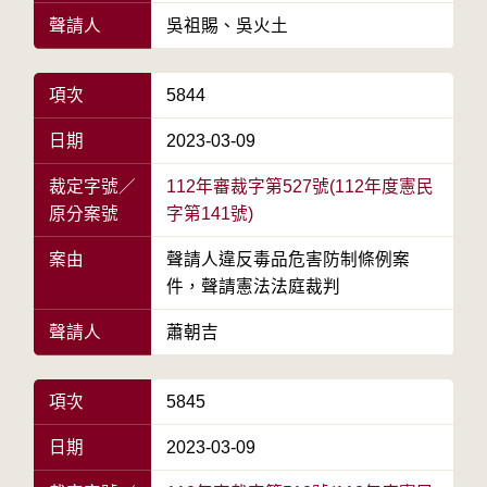
聲請人
吳祖賜、吳火土
項次
5844
日期
2023-03-09
裁定字號／
112年審裁字第527號(112年度憲民
原分案號
字第141號)
案由
聲請人違反毒品危害防制條例案
件，聲請憲法法庭裁判
聲請人
蕭朝吉
項次
5845
日期
2023-03-09