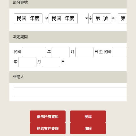
原分案號
民國
年度
民國
年度
第
號
第
號
至
字
至
裁定期間
民國
年
月
日
至
民國
年
月
日
聲請人
顯示所有資料
搜尋
終結案件查詢
清除