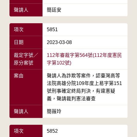
聲請人
簡廷安
項次
5851
日期
2023-03-08
裁定字號／
112年審裁字第564號(112年度憲民
原分案號
字第102號)
案由
聲請人為詐欺等案件，認臺灣高等
法院高雄分院109年度上易字第151
號刑事確定終局判決，有違憲疑
義，聲請裁判憲法審查
聲請人
簡薇玲
項次
5852