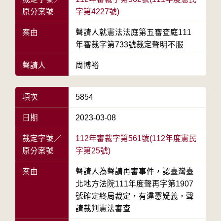
原分案號
字第4227號)
案由
聲請人就憲法法庭第五審查庭111
年審裁字第733號裁定聲明不服
聲請人
周博裕
項次
5854
日期
2023-03-08
裁定字號／
112年審裁字第561號(112年度憲民
原分案號
字第25號)
案由
聲請人為聲請再審事件，認臺灣臺
北地方法院111年度聲再字第1907
號確定終局裁定，有違憲疑義，聲
請裁判憲法審查