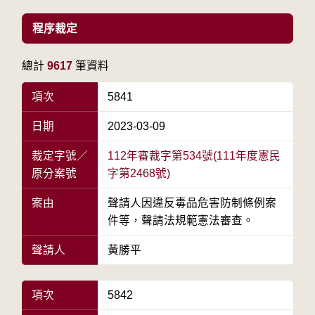
程序裁定
總計
9617
筆資料
項次
5841
日期
2023-03-09
裁定字號／
112年審裁字第534號(111年度憲民
原分案號
字第2468號)
案由
聲請人因違反毒品危害防制條例案
件等，聲請法規範憲法審查。
聲請人
黃勝平
項次
5842