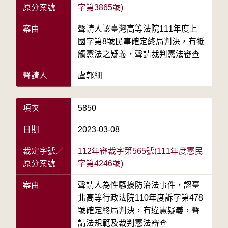
原分案號
字第3865號)
案由
聲請人認臺灣高等法院111年度上
國字第8號民事確定終局判決，有牴
觸憲法之疑義，聲請裁判憲法審查
聲請人
盧郭細
項次
5850
日期
2023-03-08
裁定字號／
112年審裁字第565號(111年度憲民
原分案號
字第4246號)
案由
聲請人為性騷擾防治法事件，認臺
北高等行政法院110年度訴字第478
號確定終局判決，有違憲疑義，聲
請法規範及裁判憲法審查