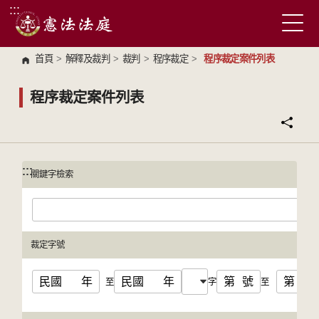
:::
跳到主要內容區塊
首頁
>
解釋及裁判
>
裁判
>
程序裁定
>
程序裁定案件列表
程序裁定案件列表
:::
:::
關鍵字檢索
裁定字號
民國
年
民國
年
第
號
第
號
至
字
至