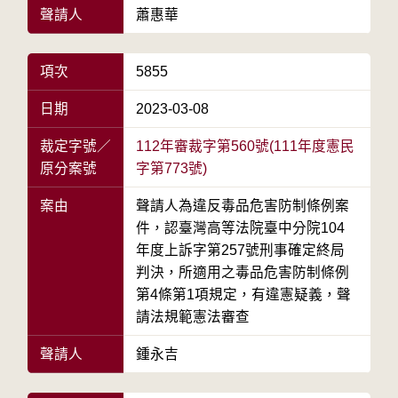
聲請人
蕭惠華
項次
5855
日期
2023-03-08
裁定字號／
112年審裁字第560號(111年度憲民
原分案號
字第773號)
案由
聲請人為違反毒品危害防制條例案
件，認臺灣高等法院臺中分院104
年度上訴字第257號刑事確定終局
判決，所適用之毒品危害防制條例
第4條第1項規定，有違憲疑義，聲
請法規範憲法審查
聲請人
鍾永吉