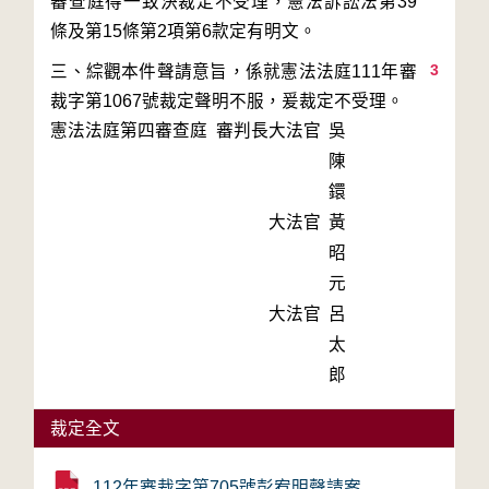
審查庭得一致決裁定不受理，憲法訴訟法第39
3
三、綜觀本件聲請意旨，係就憲法法庭111年審
裁字第1067號裁定聲明不服，爰裁定不受理。
憲法法庭第四審查庭 審判長
大法官
吳
陳
鐶
大法官
黃
昭
元
大法官
呂
太
郎
裁定全文
112年審裁字第705號彭宥明聲請案