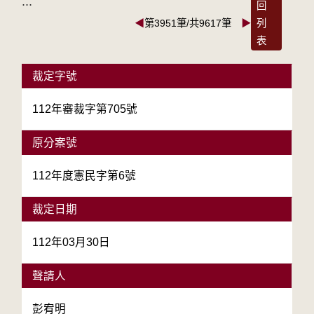
:::
回
◀
第3951筆/共9617筆
▶
列
表
裁定字號
112年審裁字第705號
原分案號
112年度憲民字第6號
裁定日期
112年03月30日
聲請人
彭宥明