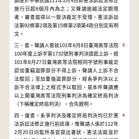
請應於中華民國111年1月4日即憲法訴訟法修正
施行日起6個月內為之；又聲請逾越法定期限
者，審查庭得以一致決裁定不受理，憲法訴訟
法第92條第2項及第15條第2項第4款分別定有明
3
三、查，聲請人曾就101年6月8日臺灣高等法院
100年度上訴字第1732號刑事判決提起上訴，經
101年8月27日臺灣高等法院相同字號刑事裁定
認加重竊盜罪部分不得上訴，聲請人上訴不合
法駁回；至加重強盜罪部分，經系爭判決以上
訴不合法律上之程式予以駁回，是本件聲請應
以上開臺灣高等法院刑事判決為確定終局判決
4
四、復查，系爭判決及確定終局判決均已於憲
法訴訟法修正施行前送達，惟聲請人係於112年
2月20日向監所長官提出書狀，憲法法庭並於