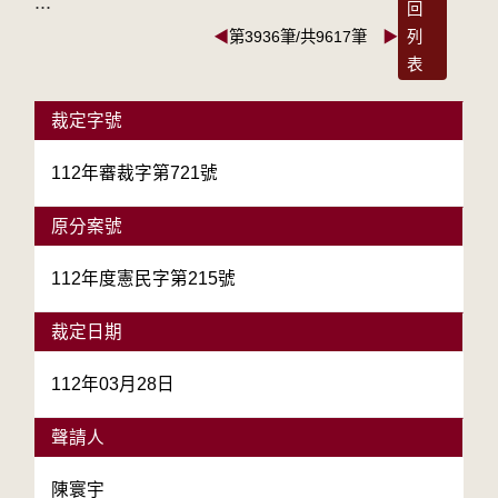
:::
回
◀
第3936筆/共9617筆
▶
列
表
裁定字號
112年審裁字第721號
原分案號
112年度憲民字第215號
裁定日期
112年03月28日
聲請人
陳寰宇