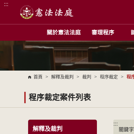
:::
跳到主要內容區塊
關於憲法法庭
審理程序
首頁
>
解釋及裁判
>
裁判
>
程序裁定
>
程
程序裁定案件列表
:::
:::
解釋及裁判
關鍵