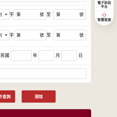
電子訴訟
平台
字
至
第
號
第
號
智慧客服
字
至
第
號
第
號
民國
年
月
日
件查詢
清除