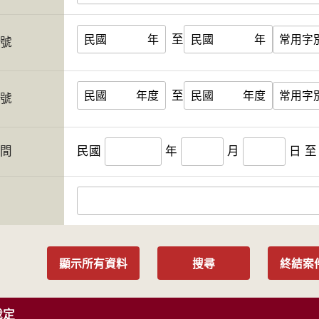
至
民國
年
民國
年
字號
至
民國
年度
民國
年度
案號
期間
民國
年
月
日
至
人
顯示所有資料
搜尋
終結案
裁定