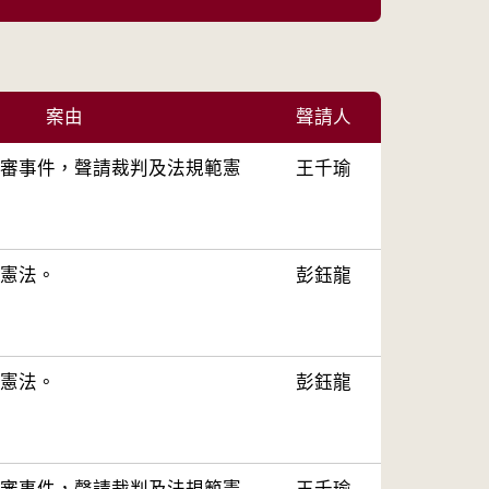
案由
聲請人
審事件，聲請裁判及法規範憲
王千瑜
憲法。
彭鈺龍
憲法。
彭鈺龍