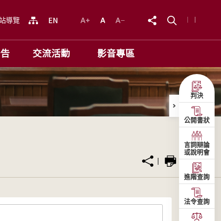
站導覽
公告
交流活動
影音專區
判決
公開書狀
言詞辯論
或說明會
進階查詢
法令查詢