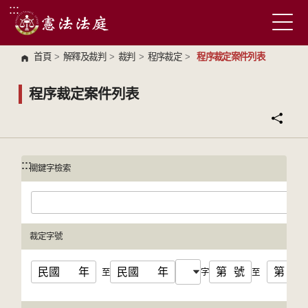
:::
跳到主要內容區塊
首頁
>
解釋及裁判
>
裁判
>
程序裁定
>
程序裁定案件列表
程序裁定案件列表
:::
:::
關鍵字檢索
裁定字號
民國
年
民國
年
第
號
第
號
至
字
至