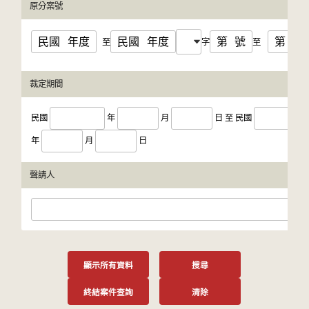
原分案號
民國
年度
民國
年度
第
號
第
號
至
字
至
裁定期間
民國
年
月
日
至
民國
年
月
日
聲請人
顯示所有資料
搜尋
終結案件查詢
清除