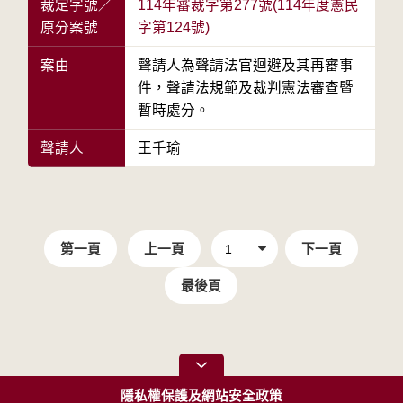
裁定字號／
114年審裁字第277號(114年度憲民
原分案號
字第124號)
案由
聲請人為聲請法官迴避及其再審事
件，聲請法規範及裁判憲法審查暨
暫時處分。
聲請人
王千瑜
第一頁
上一頁
下一頁
最後頁
隱私權保護及網站安全政策