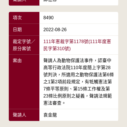
項次
8490
日期
2022-08-26
裁定字號／
111年憲裁字第1178號(111年度憲
原分案號
民字第310號)
案由
聲請人為動物保護法事件，認臺中
高等行政法院110年度簡上字第28
號判決，所適用之動物保護法第6條
之1第2項前段規定，有牴觸憲法第
7條平等原則、第15條工作權及第
23條比例原則之疑義，聲請法規範
憲法審查。
聲請人
袁金龍