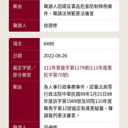
案由
聲請人因違反毒品危害防制條例案
件，聲請法規範憲法審查
聲請人
徐證修
項次
8489
日期
2022-08-26
裁定字號／
111年憲裁字第1179號(111年度憲
原分案號
民字第70號)
案由
為人事行政事務事件，認臺北高等
行政法院中華民國99年1月21日98
年度訴字第1969號及同院110年度
聲再字第12號裁定有違憲疑義，聲
請裁判憲法審查。
聲請人
邱德修