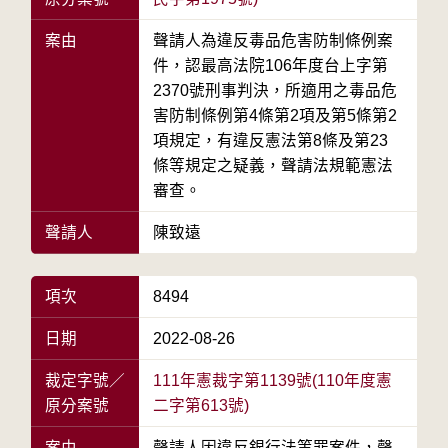
案由
聲請人為違反毒品危害防制條例案
件，認最高法院106年度台上字第
2370號刑事判決，所適用之毒品危
害防制條例第4條第2項及第5條第2
項規定，有違反憲法第8條及第23
條等規定之疑義，聲請法規範憲法
審查。
聲請人
陳致遠
項次
8494
日期
2022-08-26
裁定字號／
111年憲裁字第1139號(110年度憲
原分案號
二字第613號)
案由
聲請人因違反銀行法等罪案件，聲