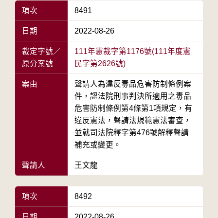
項次
8491
日期
2022-08-26
裁定字號／
111年憲裁字第1176號(111年度憲
原分案號
民字第2626號)
案由
聲請人為違反毒品危害防制條例案
件，認法院刑事判決所適用之毒品
危害防制條例第4條第1項規定，有
違反憲法，聲請法規範憲法審查，
並就司法院釋字第476號解釋聲請
補充或變更。
聲請人
王文龍
項次
8492
日期
2022-08-26