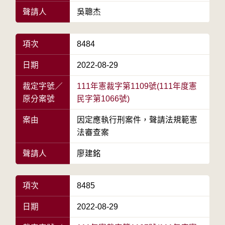
聲請人
吳聰杰
項次
8484
日期
2022-08-29
裁定字號／
111年憲裁字第1109號(111年度憲
原分案號
民字第1066號)
案由
因定應執行刑案件，聲請法規範憲
法審查案
聲請人
廖建銘
項次
8485
日期
2022-08-29