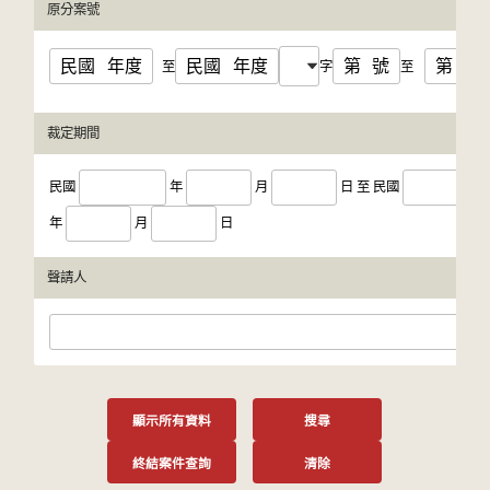
原分案號
民國
年度
民國
年度
第
號
第
號
至
字
至
裁定期間
民國
年
月
日
至
民國
年
月
日
聲請人
顯示所有資料
搜尋
終結案件查詢
清除