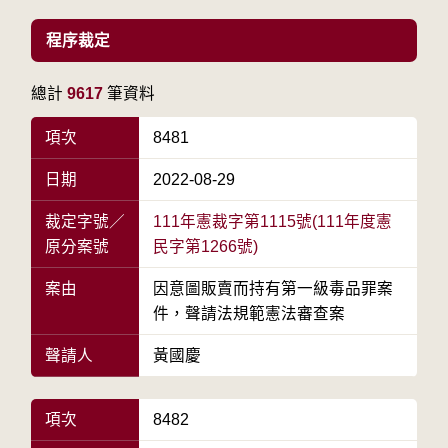
程序裁定
總計
9617
筆資料
項次
8481
日期
2022-08-29
裁定字號／
111年憲裁字第1115號(111年度憲
原分案號
民字第1266號)
案由
因意圖販賣而持有第一級毒品罪案
件，聲請法規範憲法審查案
聲請人
黃國慶
項次
8482