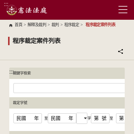
:::
跳到主要內容區塊
首頁
>
解釋及裁判
>
裁判
>
程序裁定
>
程序裁定案件列表
程序裁定案件列表
:::
:::
關鍵字檢索
裁定字號
民國
年
民國
年
第
號
第
號
至
字
至