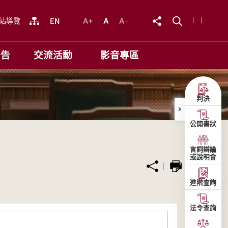
站導覽
公告
交流活動
影音專區
判決
公開書狀
言詞辯論
或說明會
進階查詢
法令查詢