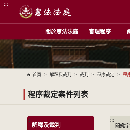
:::
跳到主要內容區塊
關於憲法法庭
審理程序
首頁
>
解釋及裁判
>
裁判
>
程序裁定
>
程
程序裁定案件列表
:::
:::
解釋及裁判
關鍵