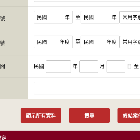
至
民國
年
民國
年
字號
至
民國
年度
民國
年度
案號
期間
民國
年
月
日
至
人
顯示所有資料
搜尋
終結案
裁定