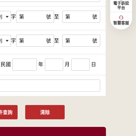
電子訴訟
平台
字
至
第
號
第
號
智慧客服
字
至
第
號
第
號
民國
年
月
日
件查詢
清除