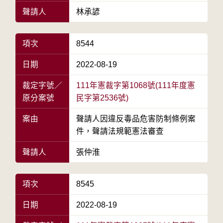
聲請人
林承諺
項次
8544
日期
2022-08-19
裁定字號／
111年憲裁字第1068號(111年度憲
原分案號
民字第2536號)
案由
聲請人因違反毒品危害防制條例案
件，聲請法規範憲法審查
聲請人
張仲淮
項次
8545
日期
2022-08-19