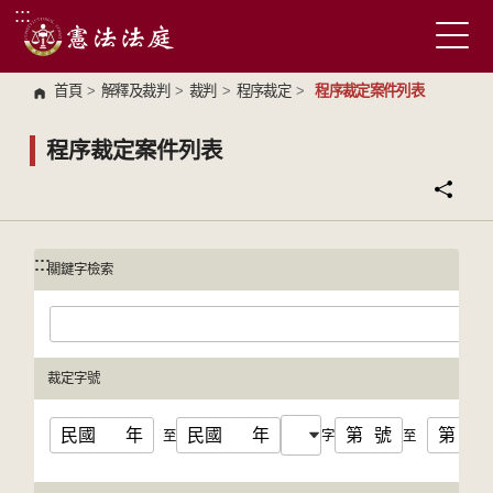
:::
跳到主要內容區塊
首頁
>
解釋及裁判
>
裁判
>
程序裁定
>
程序裁定案件列表
程序裁定案件列表
:::
:::
關鍵字檢索
裁定字號
民國
年
民國
年
第
號
第
號
至
字
至