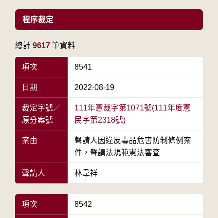
程序裁定
總計
9617
筆資料
項次
8541
日期
2022-08-19
裁定字號／
111年憲裁字第1071號(111年度憲
原分案號
民字第2318號)
案由
聲請人因違反毒品危害防制條例案
件，聲請法規範憲法審查
聲請人
林韋祥
項次
8542