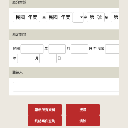
原分案號
民國
年度
民國
年度
第
號
第
號
至
字
至
裁定期間
民國
年
月
日
至
民國
年
月
日
聲請人
顯示所有資料
搜尋
終結案件查詢
清除