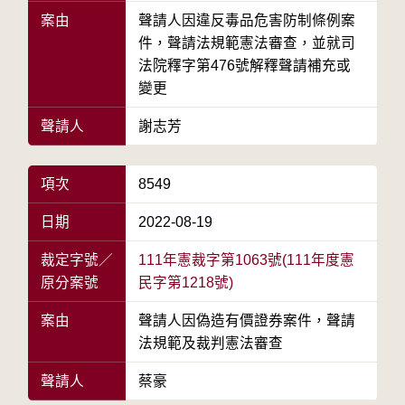
案由
聲請人因違反毒品危害防制條例案
件，聲請法規範憲法審查，並就司
法院釋字第476號解釋聲請補充或
變更
聲請人
謝志芳
項次
8549
日期
2022-08-19
裁定字號／
111年憲裁字第1063號(111年度憲
原分案號
民字第1218號)
案由
聲請人因偽造有價證券案件，聲請
法規範及裁判憲法審查
聲請人
蔡豪