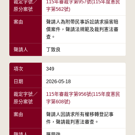
裁定字號／
115年審裁字第957號(115年度憲民
原分案號
字第562號)
案由
聲請人為附帶民事訴訟請求損害賠
償案件，聲請法規範及裁判憲法審
查。
聲請人
丁致良
項次
349
日期
2026-05-18
裁定字號／
115年審裁字第956號(115年度憲民
原分案號
字第608號)
案由
聲請人因請求所有權移轉登記事
件，聲請裁判憲法審查。
聲請人
羅興強