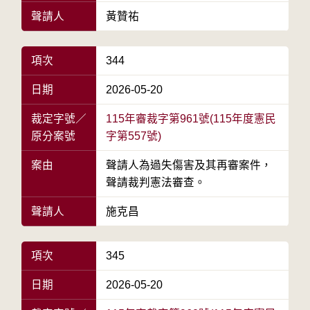
聲請人
黃贊祐
項次
344
日期
2026-05-20
裁定字號／
115年審裁字第961號(115年度憲民
原分案號
字第557號)
案由
聲請人為過失傷害及其再審案件，
聲請裁判憲法審查。
聲請人
施克昌
項次
345
日期
2026-05-20