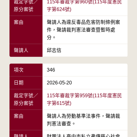
裁定字號／
115年審裁字第960號(115年度憲民
原分案號
字第624號)
案由
聲請人為違反毒品危害防制條例案
件，聲請裁判憲法審查暨暫時處
分。
聲請人
邱志信
項次
346
日期
2026-05-20
裁定字號／
115年審裁字第959號(115年度憲民
原分案號
字第615號)
案由
聲請人為勞動基準法事件，聲請裁
判憲法審查。
聲請人
財團法人臺中市私立弗傳慈心社會