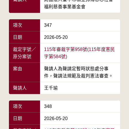
福利慈善事業基金會
項次
347
日期
2026-05-20
裁定字號／
115年審裁字第958號(115年度憲民
原分案號
字第584號)
案由
聲請人為聲請定暫時狀態處分事
件，聲請法規範及裁判憲法審查。
聲請人
王千瑜
項次
348
日期
2026-05-20