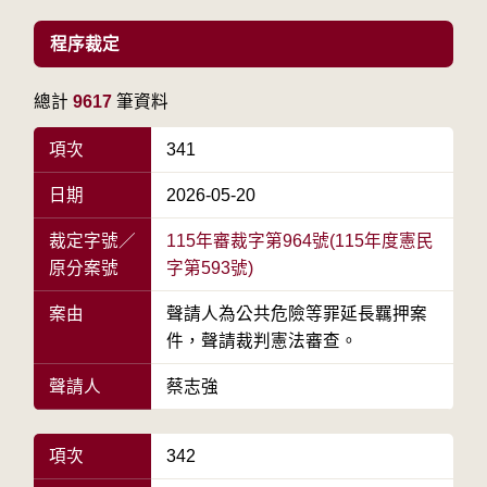
程序裁定
總計
9617
筆資料
項次
341
日期
2026-05-20
裁定字號／
115年審裁字第964號(115年度憲民
原分案號
字第593號)
案由
聲請人為公共危險等罪延長羈押案
件，聲請裁判憲法審查。
聲請人
蔡志強
項次
342