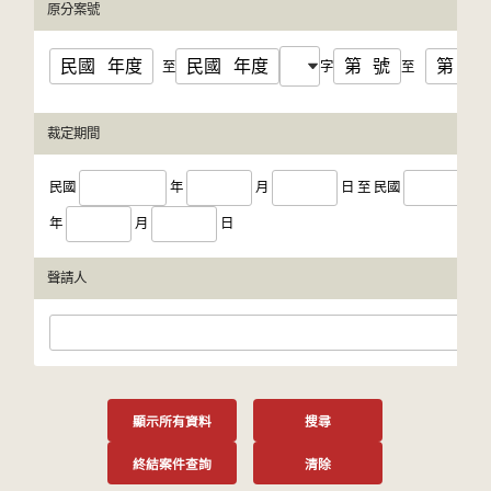
原分案號
民國
年度
民國
年度
第
號
第
號
至
字
至
裁定期間
民國
年
月
日
至
民國
年
月
日
聲請人
顯示所有資料
搜尋
終結案件查詢
清除