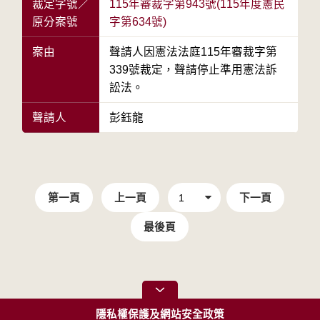
裁定字號／
115年審裁字第943號(115年度憲民
原分案號
字第634號)
案由
聲請人因憲法法庭115年審裁字第
339號裁定，聲請停止準用憲法訴
訟法。
聲請人
彭鈺龍
第一頁
上一頁
下一頁
最後頁
隱私權保護及網站安全政策