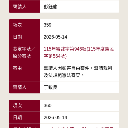
聲請人
彭鈺龍
項次
359
日期
2026-05-14
裁定字號／
115年審裁字第946號(115年度憲民
原分案號
字第564號)
案由
聲請人因妨害自由案件，聲請裁判
及法規範憲法審查。
聲請人
丁致良
項次
360
日期
2026-05-14