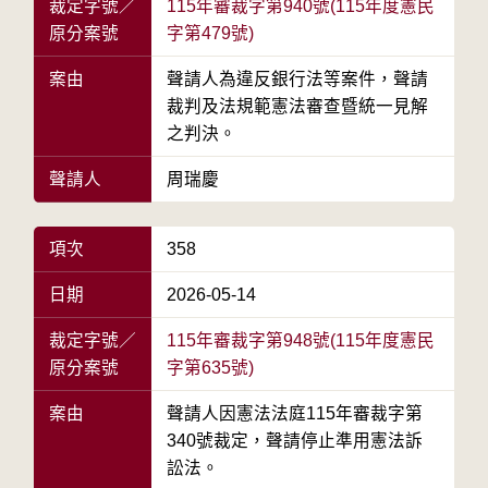
裁定字號／
115年審裁字第940號(115年度憲民
原分案號
字第479號)
案由
聲請人為違反銀行法等案件，聲請
裁判及法規範憲法審查暨統一見解
之判決。
聲請人
周瑞慶
項次
358
日期
2026-05-14
裁定字號／
115年審裁字第948號(115年度憲民
原分案號
字第635號)
案由
聲請人因憲法法庭115年審裁字第
340號裁定，聲請停止準用憲法訴
訟法。