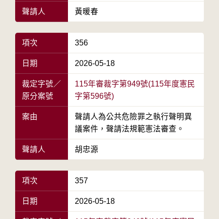
聲請人
黃暖春
項次
356
日期
2026-05-18
裁定字號／
115年審裁字第949號(115年度憲民
原分案號
字第596號)
案由
聲請人為公共危險罪之執行聲明異
議案件，聲請法規範憲法審查。
聲請人
胡忠源
項次
357
日期
2026-05-18