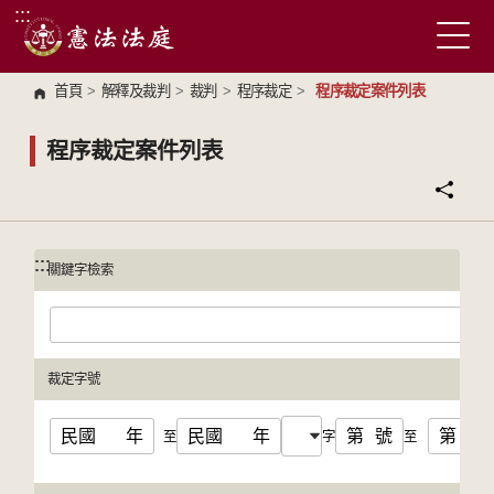
:::
跳到主要內容區塊
首頁
>
解釋及裁判
>
裁判
>
程序裁定
>
程序裁定案件列表
程序裁定案件列表
:::
:::
關鍵字檢索
裁定字號
民國
年
民國
年
第
號
第
號
至
字
至