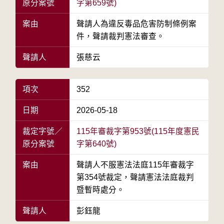
原分案號
字第659號)
案由
聲請人為違反毒品危害防制條例案
件，聲請裁判憲法審查。
聲請人
張慈云
項次
352
日期
2026-05-18
裁定字號／
115年審裁字第953號(115年度憲民
原分案號
字第640號)
案由
聲請人不服憲法法庭115年審裁字
第354號裁定，聲請憲法法庭裁判
暨暫時處分。
聲請人
彭鈺龍