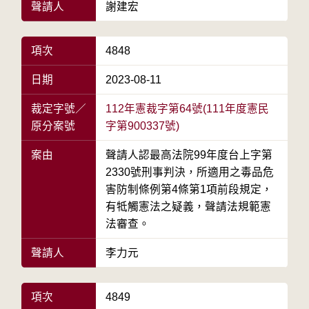
聲請人
謝建宏
項次
4848
日期
2023-08-11
裁定字號／
112年憲裁字第64號(111年度憲民
原分案號
字第900337號)
案由
聲請人認最高法院99年度台上字第
2330號刑事判決，所適用之毒品危
害防制條例第4條第1項前段規定，
有牴觸憲法之疑義，聲請法規範憲
法審查。
聲請人
李力元
項次
4849