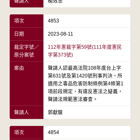
聲請人
楊效忠
項次
4853
日期
2023-08-11
裁定字號／
112年憲裁字第59號(111年度憲民
原分案號
字第373號)
案由
聲請人認最高法院108年度台上字
第631號及第1420號刑事判決，所
適用之毒品危害防制條例第4條第1
項前段規定，有違反憲法之疑義，
聲請法規範憲法審查。
聲請人
郭獻駿
項次
4854