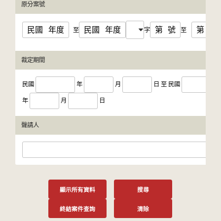
原分案號
民國
年度
民國
年度
第
號
第
號
至
字
至
裁定期間
民國
年
月
日
至
民國
年
月
日
聲請人
顯示所有資料
搜尋
終結案件查詢
清除