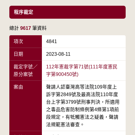
程序裁定
總計
9617
筆資料
項次
4841
日期
2023-08-11
裁定字號／
112年憲裁字第71號(111年度憲民
原分案號
字第900450號)
案由
聲請人認臺灣高等法院109年度上
訴字第2849號及最高法院110年度
台上字第3799號刑事判決，所適用
之毒品危害防制條例第4條第1項前
段規定，有牴觸憲法之疑義，聲請
法規範憲法審查。