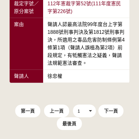
裁定字號／
112年憲裁字第52號(111年度憲民
原分案號
字第226號)
案由
聲請人認最高法院99年度台上字第
1888號刑事判決及第1812號刑事判
決，所適用之毒品危害防制條例第4
條第1項（聲請人誤植為第2項）前
段規定，有牴觸憲法之疑義，聲請
法規範憲法審查。
聲請人
徐忠權
第一頁
上一頁
下一頁
最後頁