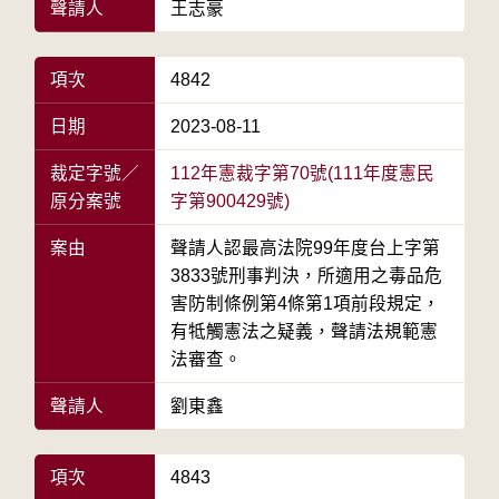
聲請人
王志豪
項次
4842
日期
2023-08-11
裁定字號／
112年憲裁字第70號(111年度憲民
原分案號
字第900429號)
案由
聲請人認最高法院99年度台上字第
3833號刑事判決，所適用之毒品危
害防制條例第4條第1項前段規定，
有牴觸憲法之疑義，聲請法規範憲
法審查。
聲請人
劉東鑫
項次
4843