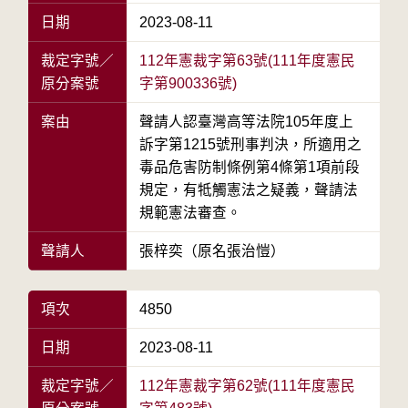
日期
2023-08-11
裁定字號／
112年憲裁字第63號(111年度憲民
原分案號
字第900336號)
案由
聲請人認臺灣高等法院105年度上
訴字第1215號刑事判決，所適用之
毒品危害防制條例第4條第1項前段
規定，有牴觸憲法之疑義，聲請法
規範憲法審查。
聲請人
張梓奕（原名張治愷）
項次
4850
日期
2023-08-11
裁定字號／
112年憲裁字第62號(111年度憲民