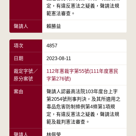
定，有違反憲法之疑義，聲請法規
範憲法審查。
聲請人
賴勝益
項次
4857
日期
2023-08-11
裁定字號／
112年憲裁字第55號(111年度憲民
原分案號
字第276號)
案由
聲請人認最高法院103年度台上字
第2054號刑事判決，及其所適用之
毒品危害防制條例第4條第1項規
定，有違反憲法之疑義，聲請法規
範及裁判憲法審查。
聲請人
林佩瑩