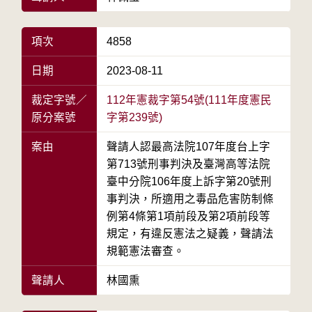
項次
4858
日期
2023-08-11
裁定字號／
112年憲裁字第54號(111年度憲民
原分案號
字第239號)
案由
聲請人認最高法院107年度台上字
第713號刑事判決及臺灣高等法院
臺中分院106年度上訴字第20號刑
事判決，所適用之毒品危害防制條
例第4條第1項前段及第2項前段等
規定，有違反憲法之疑義，聲請法
規範憲法審查。
聲請人
林國熏