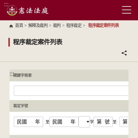
:::
跳到主要內容區塊
首頁
>
解釋及裁判
>
裁判
>
程序裁定
>
程序裁定案件列表
程序裁定案件列表
:::
:::
關鍵字檢索
裁定字號
民國
年
民國
年
第
號
第
號
至
字
至