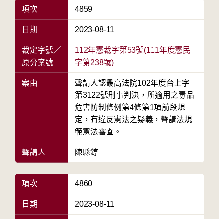
項次
4859
日期
2023-08-11
裁定字號／
112年憲裁字第53號(111年度憲民
原分案號
字第238號)
案由
聲請人認最高法院102年度台上字
第3122號刑事判決，所適用之毒品
危害防制條例第4條第1項前段規
定，有違反憲法之疑義，聲請法規
範憲法審查。
聲請人
陳縣錞
項次
4860
日期
2023-08-11