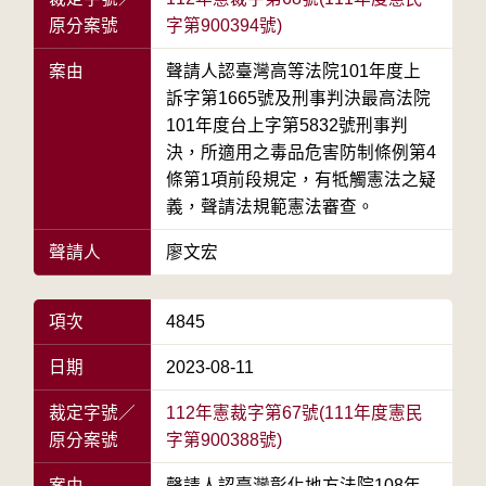
原分案號
字第900394號)
案由
聲請人認臺灣高等法院101年度上
訴字第1665號及刑事判決最高法院
101年度台上字第5832號刑事判
決，所適用之毒品危害防制條例第4
條第1項前段規定，有牴觸憲法之疑
義，聲請法規範憲法審查。
聲請人
廖文宏
項次
4845
日期
2023-08-11
裁定字號／
112年憲裁字第67號(111年度憲民
原分案號
字第900388號)
案由
聲請人認臺灣彰化地方法院108年