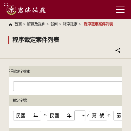
:::
跳到主要內容區塊
首頁
>
解釋及裁判
>
裁判
>
程序裁定
>
程序裁定案件列表
程序裁定案件列表
:::
:::
關鍵字檢索
裁定字號
民國
年
民國
年
第
號
第
號
至
字
至