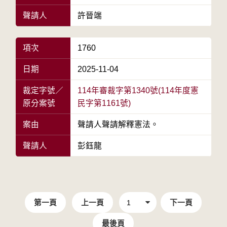
聲請人
許晉端
項次
1760
日期
2025-11-04
裁定字號／
114年審裁字第1340號(114年度憲
原分案號
民字第1161號)
案由
聲請人聲請解釋憲法。
聲請人
彭鈺龍
第一頁
上一頁
下一頁
最後頁