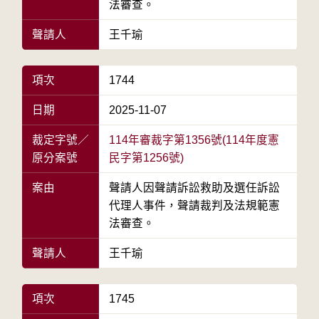
法審查。
聲請人
王千瑜
項次
1744
日期
2025-11-07
裁定字號／
114年審裁字第1356號(114年度憲
原分案號
民字第1256號)
案由
聲請人因聲請訴訟救助及選任訴訟
代理人事件，聲請裁判及法規範憲
法審查。
聲請人
王千瑜
項次
1745