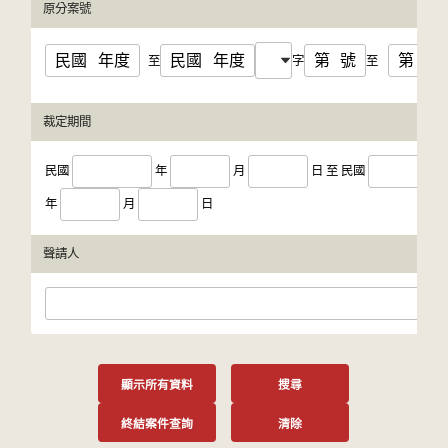
原分案號
民國
年度
民國
年度
第
號
第
號
至
字
至
裁定期間
民國
年
月
日
至
民國
年
月
日
聲請人
顯示所有資料
搜尋
終結案件查詢
清除