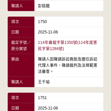
聲請人
彭鈺龍
項次
1750
日期
2025-11-06
裁定字號／
114年審裁字第1350號(114年度憲
原分案號
民字第1284號)
案由
聲請人因聲請訴訟救助及選任訴訟
代理人事件，聲請裁判及法規範憲
法審查。
聲請人
王千瑜
項次
1751
日期
2025-11-06