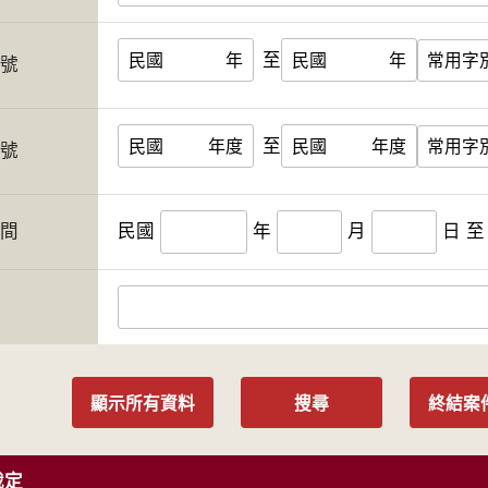
至
民國
年
民國
年
字號
至
民國
年度
民國
年度
案號
期間
民國
年
月
日
至
人
顯示所有資料
搜尋
終結案
裁定