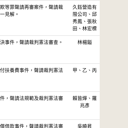
欺等罪聲請再審案件，聲請裁
久鈺營造有
一見解。
限公司、邱
秀鳳、張秋
田、林宏標
決事件，聲請裁判憲法審查。
林楊鎰
付扶養費事件，聲請裁判憲法
甲、乙、丙
件，聲請法規範及裁判憲法審
賴皆燁、羅
兆彥
償借款事件，聲請裁判憲法審
吳曉昇