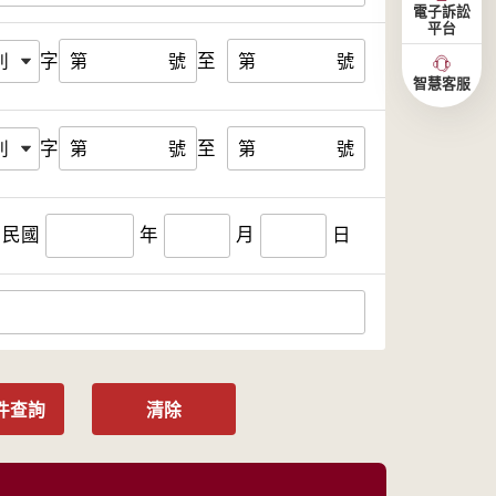
電子訴訟
平台
字
至
第
號
第
號
智慧客服
字
至
第
號
第
號
民國
年
月
日
件查詢
清除