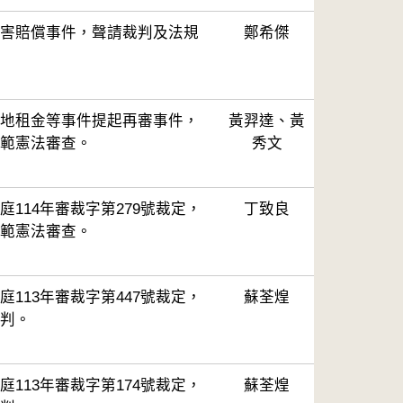
害賠償事件，聲請裁判及法規
鄭希傑
地租金等事件提起再審事件，
黃羿達、黃
範憲法審查。
秀文
114年審裁字第279號裁定，
丁致良
範憲法審查。
113年審裁字第447號裁定，
蘇荃煌
判。
113年審裁字第174號裁定，
蘇荃煌