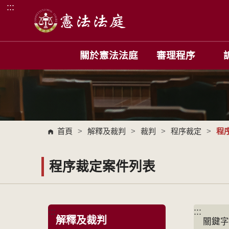
:::
跳到主要內容區塊
關於憲法法庭
審理程序
首頁
>
解釋及裁判
>
裁判
>
程序裁定
>
程
程序裁定案件列表
:::
:::
解釋及裁判
關鍵