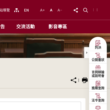
站導覽
公告
交流活動
影音專區
判決
公開書狀
言詞辯論
或說明會
進階查詢
法令查詢