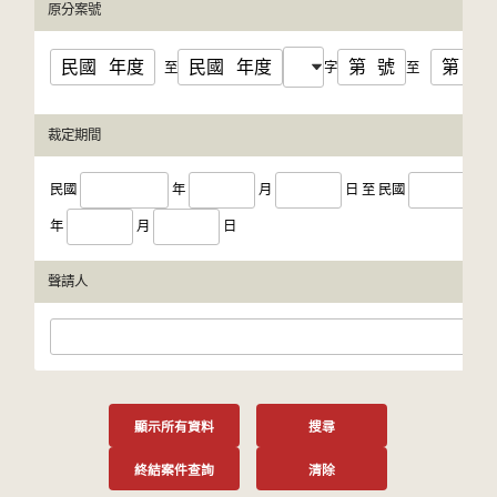
原分案號
民國
年度
民國
年度
第
號
第
號
至
字
至
裁定期間
民國
年
月
日
至
民國
年
月
日
聲請人
顯示所有資料
搜尋
終結案件查詢
清除