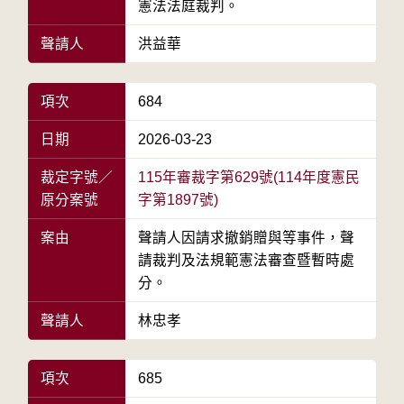
憲法法庭裁判。
聲請人
洪益華
項次
684
日期
2026-03-23
裁定字號／
115年審裁字第629號(114年度憲民
原分案號
字第1897號)
案由
聲請人因請求撤銷贈與等事件，聲
請裁判及法規範憲法審查暨暫時處
分。
聲請人
林忠孝
項次
685