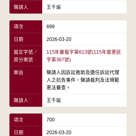
聲請人
王千瑜
項次
699
日期
2026-03-20
裁定字號／
115年審裁字第613號(115年度憲民
原分案號
字第367號)
案由
聲請人因訴訟救助及選任訴訟代理
人之抗告事件，聲請裁判及法規範
憲法審查。
聲請人
王千瑜
項次
700
日期
2026-03-20