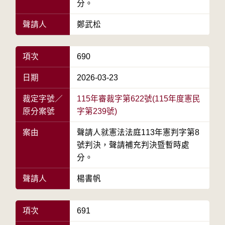
分。
聲請人
鄭武松
項次
690
日期
2026-03-23
裁定字號／
115年審裁字第622號(115年度憲民
原分案號
字第239號)
案由
聲請人就憲法法庭113年憲判字第8
號判決，聲請補充判決暨暫時處
分。
聲請人
楊書帆
項次
691