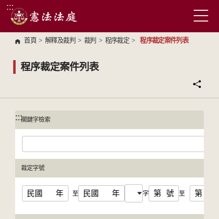
:::
跳到主要內容區塊
首頁
>
解釋及裁判
>
裁判
>
程序裁定
>
程序裁定案件列表
程序裁定案件列表
:::
:::
關鍵字檢索
裁定字號
民國
年
民國
年
第
號
第
號
至
字
至