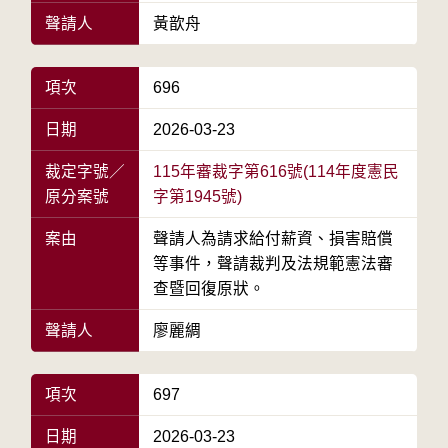
聲請人
黃歆舟
項次
696
日期
2026-03-23
裁定字號／
115年審裁字第616號(114年度憲民
原分案號
字第1945號)
案由
聲請人為請求給付薪資、損害賠償
等事件，聲請裁判及法規範憲法審
查暨回復原狀。
聲請人
廖麗綢
項次
697
日期
2026-03-23