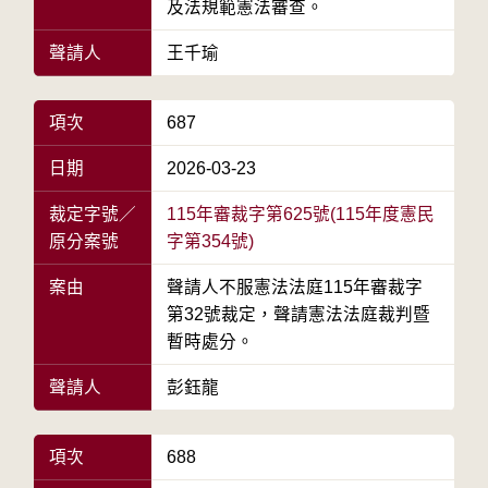
及法規範憲法審查。
聲請人
王千瑜
項次
687
日期
2026-03-23
裁定字號／
115年審裁字第625號(115年度憲民
原分案號
字第354號)
案由
聲請人不服憲法法庭115年審裁字
第32號裁定，聲請憲法法庭裁判暨
暫時處分。
聲請人
彭鈺龍
項次
688