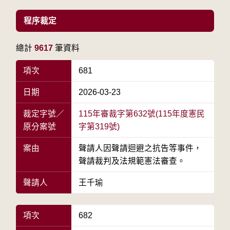
程序裁定
總計
9617
筆資料
項次
681
日期
2026-03-23
裁定字號／
115年審裁字第632號(115年度憲民
原分案號
字第319號)
案由
聲請人因聲請迴避之抗告等事件，
聲請裁判及法規範憲法審查。
聲請人
王千瑜
項次
682