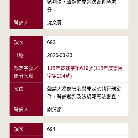
號判決，聲請補充判決暨暫時處
分。
聲請人
沈文賓
項次
693
日期
2026-03-23
裁定字號／
115年審裁字第619號(115年度憲民
原分案號
字第204號)
案由
聲請人為妨害名譽罪定應執行刑案
件，聲請裁判及法規範憲法審查。
聲請人
謝清彥
項次
694