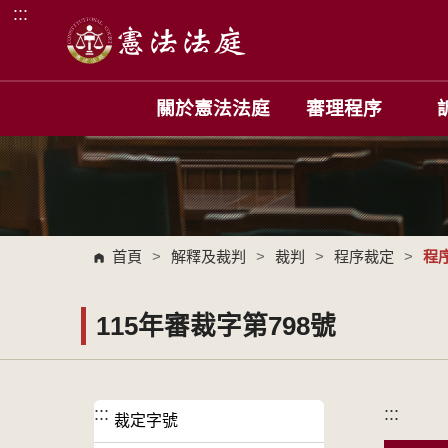
:::
跳到主要內容區塊
關於憲法法庭
審理程序
首頁
>
解釋及裁判
>
裁判
>
程序裁定
>
程
115年審裁字第798號
:::
:::
裁定字號