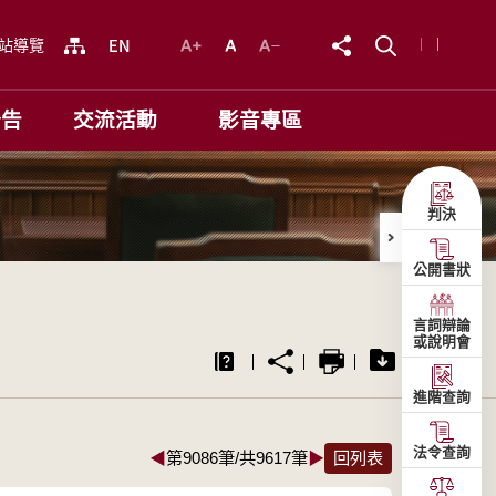
站導覽
公告
交流活動
影音專區
判決
公開書狀
言詞辯論
或說明會
進階查詢
法令查詢
◀
第9086筆/共9617筆
▶
回列表