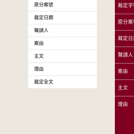
原分案號
裁定字
裁定日期
原分案
聲請人
裁定日
案由
聲請人
主文
理由
案由
裁定全文
主文
理由