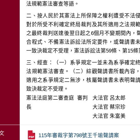
二、按人民於其憲法上所保障之權利遭受不法
對於所受不利確定終局裁判及其所適用之法規
之最終裁判送達後翌日起之6個月不變期間內，
合程式、不備憲法訴訟法所定要件，或聲請書
三、經查：（一）系爭規定一並未為系爭確定
法規範憲法審查。（二）綜觀聲請書所載內容
適用之系爭規定二無涉，核屬聲請書未表明聲
致決裁定不受理。
憲法法庭第二審查庭 審判
大法官
呂太郎
長
大法官
蔡宗珍
大法官
朱富美
文
115年審裁字第798號王千瑜聲請案