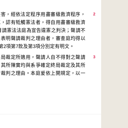
侵害，經依法定程序用盡審級救濟程序，
2
範，認有牴觸憲法者，得自用盡審級救濟
聲請憲法法庭為宣告違憲之判決；聲請不
未表明聲請裁判之理由者，審查庭均得以
終局裁定所適用，聲請人自不得對之聲請
3
，其所陳實均與系爭確定終局裁定及其所
請裁判之理由。本庭爰依上開規定，以一