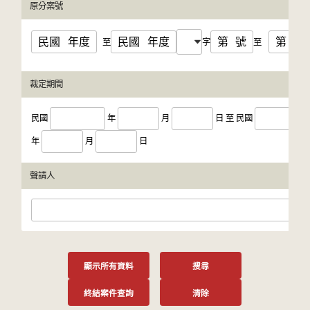
原分案號
民國
年度
民國
年度
第
號
第
號
至
字
至
裁定期間
民國
年
月
日
至
民國
年
月
日
聲請人
顯示所有資料
搜尋
終結案件查詢
清除