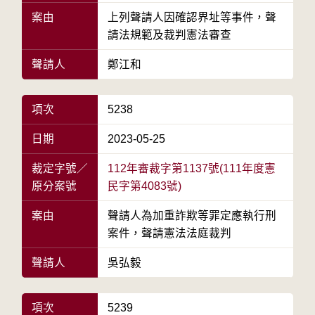
案由
上列聲請人因確認界址等事件，聲
請法規範及裁判憲法審查
聲請人
鄭江和
項次
5238
日期
2023-05-25
裁定字號／
112年審裁字第1137號(111年度憲
原分案號
民字第4083號)
案由
聲請人為加重詐欺等罪定應執行刑
案件，聲請憲法法庭裁判
聲請人
吳弘毅
項次
5239