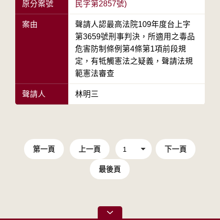
原分案號
民字第2857號)
案由
聲請人認最高法院109年度台上字
第3659號刑事判決，所適用之毒品
危害防制條例第4條第1項前段規
定，有牴觸憲法之疑義，聲請法規
範憲法審查
聲請人
林明三
第一頁
上一頁
下一頁
最後頁