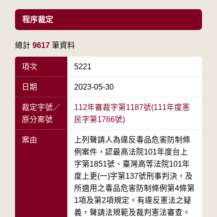
程序裁定
總計
9617
筆資料
項次
5221
日期
2023-05-30
裁定字號／
112年審裁字第1187號(111年度憲
原分案號
民字第1766號)
案由
上列聲請人為違反毒品危害防制條
例案件，認最高法院101年度台上
字第1851號、臺灣高等法院101年
度上更(一)字第137號刑事判決，及
所適用之毒品危害防制條例第4條第
1項及第2項規定，有違反憲法之疑
義，聲請法規範及裁判憲法審查。