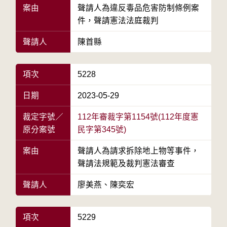
案由
聲請人為違反毒品危害防制條例案
件，聲請憲法法庭裁判
聲請人
陳首縣
項次
5228
日期
2023-05-29
裁定字號／
112年審裁字第1154號(112年度憲
原分案號
民字第345號)
案由
聲請人為請求拆除地上物等事件，
聲請法規範及裁判憲法審查
聲請人
廖美燕、陳奕宏
項次
5229