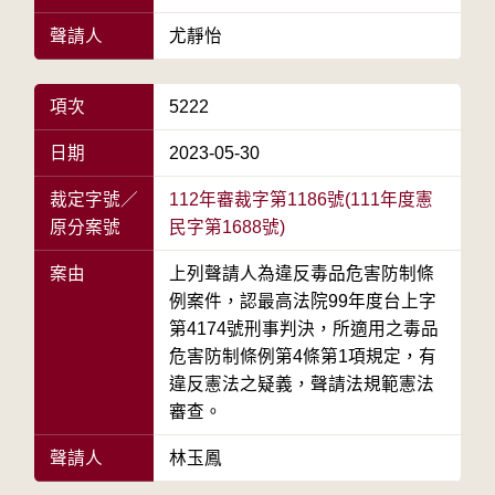
聲請人
尤靜怡
項次
5222
日期
2023-05-30
裁定字號／
112年審裁字第1186號(111年度憲
原分案號
民字第1688號)
案由
上列聲請人為違反毒品危害防制條
例案件，認最高法院99年度台上字
第4174號刑事判決，所適用之毒品
危害防制條例第4條第1項規定，有
違反憲法之疑義，聲請法規範憲法
審查。
聲請人
林玉鳳