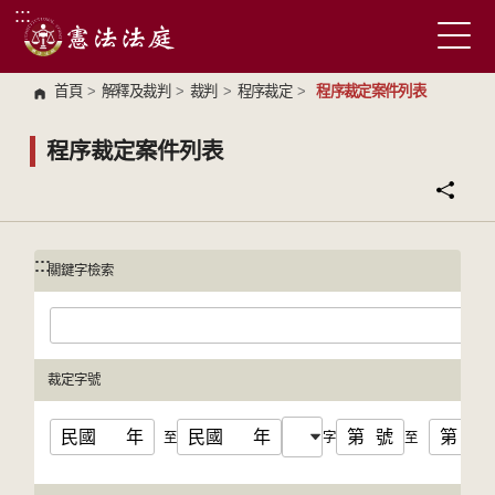
:::
跳到主要內容區塊
首頁
>
解釋及裁判
>
裁判
>
程序裁定
>
程序裁定案件列表
程序裁定案件列表
:::
:::
關鍵字檢索
裁定字號
民國
年
民國
年
第
號
第
號
至
字
至