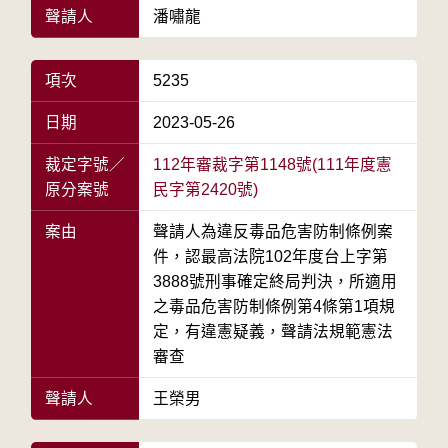
聲請人
潘嘯龍
項次
5235
日期
2023-05-26
裁定字號／
112年審裁字第1148號(111年度憲
原分案號
民字第2420號)
案由
聲請人為違反毒品危害防制條例案
件，認最高法院102年度台上字第
3888號刑事確定終局判決，所適用
之毒品危害防制條例第4條第1項規
定，有違憲疑義，聲請法規範憲法
審查
聲請人
王榮男