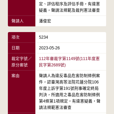
定、評估程序及評估手冊，有違憲
疑義，聲請法規範及裁判憲法審查
聲請人
潘俊宏
項次
5234
日期
2023-05-26
裁定字號／
112年審裁字第1149號(111年度憲
原分案號
民字第2689號)
案由
聲請人為違反毒品危害防制條例案
件，認臺灣高等法院花蓮分院106
年度上訴字第191號刑事確定終局
判決，所適用之毒品危害防制條例
第4條第1項規定，有違憲疑義，聲
請法規範憲法審查